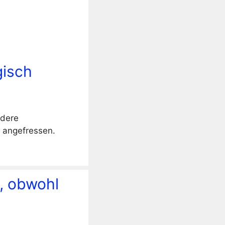
isch
ndere
 angefressen.
, obwohl