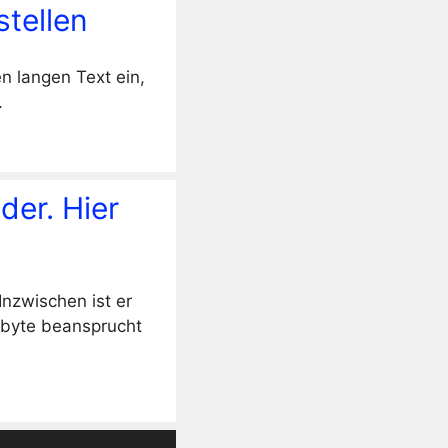
tellen
n langen Text ein,
.
der. Hier
nzwischen ist er
abyte beansprucht