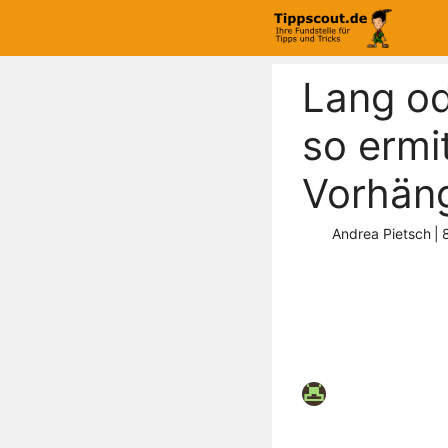
Zum
Inhalt
springen
Lang od
so ermi
Vorhän
Andrea Pietsch
|