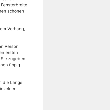
 Fensterbreite
inen schönen
nem Vorhang,
ten Person
en ersten
f Sie zugeben
hönen üppig
h die Länge
inzelnen