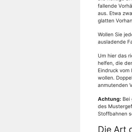
fallende Vorh
aus. Etwa zwan
glatten Vorhan
Wollen Sie je
ausladende Fal
Um hier das ri
helfen, die de
Eindruck vom F
wollen. Doppel
anmutenden V
Achtung:
Bei 
des Mustergef
Stoffbahnen so
Die Art 