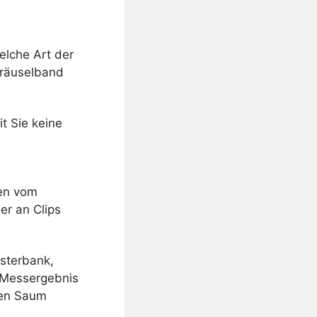
elche Art der
Kräuselband
t Sie keine
fen vom
er an Clips
sterbank,
 Messergebnis
ten Saum