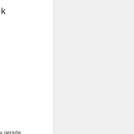
ck
iv gerade