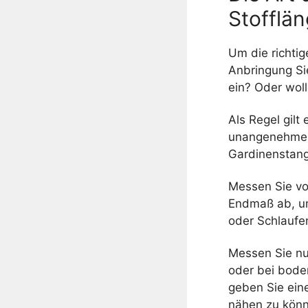
Stofflä
Um die richtig
Anbringung Si
ein? Oder wol
Als Regel gilt
unangenehme Ü
Gardinenstang
Messen Sie vo
Endmaß ab, um
oder Schlaufe
Messen Sie nu
oder bei bode
geben Sie ein
nähen zu kön