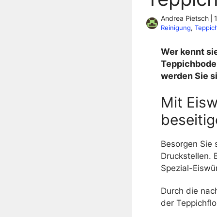
Andrea Pietsch
|
Reinigung
, 
Teppic
Wer kennt sie
Teppichboden
werden Sie si
Mit Eisw
beseiti
Besorgen Sie s
Druckstellen. 
Spezial-Eiswür
Durch die nach
der Teppichflo