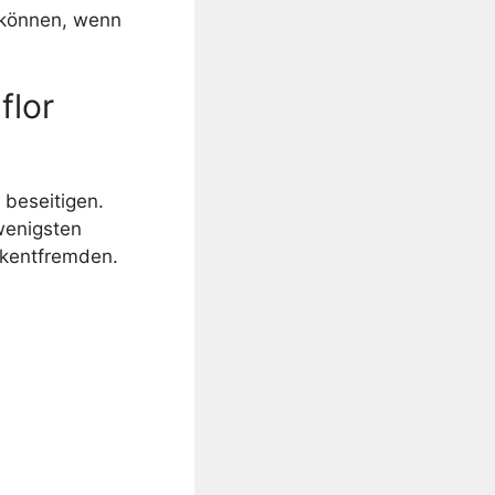
n können, wenn
flor
beseitigen.
wenigsten
ckentfremden.