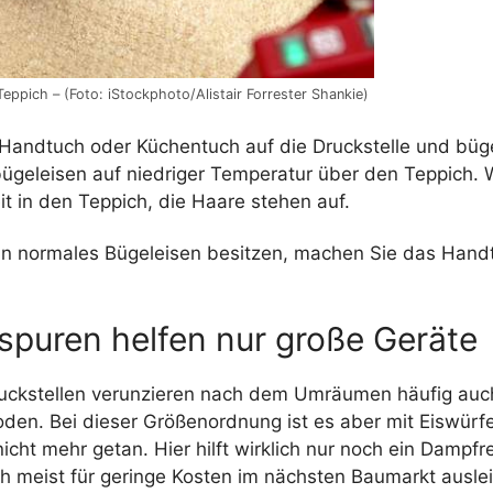
eppich – (Foto: iStockphoto/Alistair Forrester Shankie)
 Handtuch oder Küchentuch auf die Druckstelle und büge
geleisen auf niedriger Temperatur über den Teppich. W
it in den Teppich, die Haare stehen auf.
 ein normales Bügeleisen besitzen, machen Sie das Han
spuren helfen nur große Geräte
ckstellen verunzieren nach dem Umräumen häufig auc
den. Bei dieser Größenordnung ist es aber mit Eiswürf
nicht mehr getan. Hier hilft wirklich nur noch ein Dampfr
ch meist für geringe Kosten im nächsten Baumarkt ausle