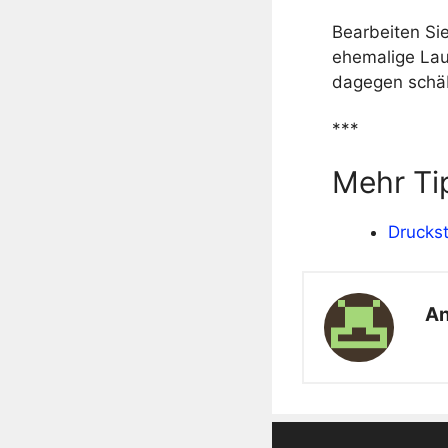
Bearbeiten Si
ehemalige Lauf
dagegen schä
***
Mehr Ti
Drucks
An