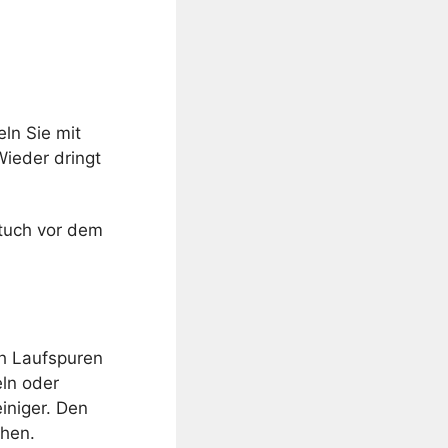
ln Sie mit
ieder dringt
dtuch vor dem
h Laufspuren
eln oder
einiger. Den
ihen.