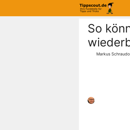
Zum
Inhalt
springen
So könn
wieder
Markus Schraudo