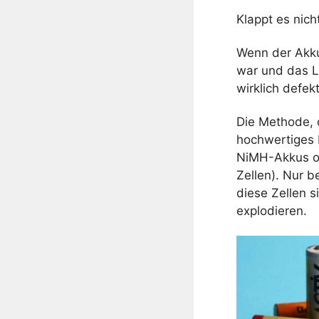
Klappt es nich
Wenn der Akku
war und das La
wirklich defek
Die Methode, 
hochwertiges 
NiMH-Akkus od
Zellen). Nur b
diese Zellen s
explodieren.