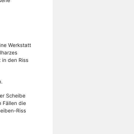
serie
ine Werkstatt
alharzes
 in den Riss
n.
der Scheibe
 Fällen die
heiben-Riss