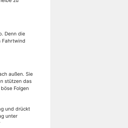
heibe zu
o. Denn die
h Fahrtwind
ach außen. Sie
en stützen das
 böse Folgen
ag und drückt
ag unter
r