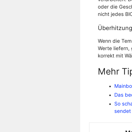
oder die Gesc
nicht jedes BI
Überhitzun
Wenn die Temp
Werte liefern,
korrekt mit Wä
Mehr Ti
Mainbo
Das be
So scha
sendet