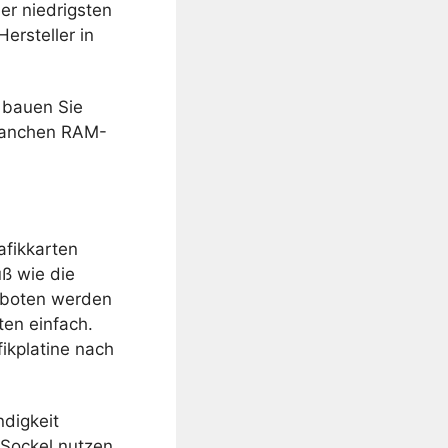
er niedrigsten
ersteller in
 bauen Sie
t manchen RAM-
afikkarten
ß wie die
geboten werden
ten einfach.
ikplatine nach
ndigkeit
 Sockel nutzen