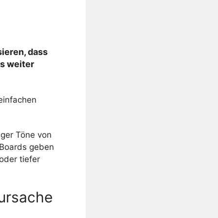
ieren, dass
s weiter
einfachen
nger Töne von
e Boards geben
oder tiefer
rursache