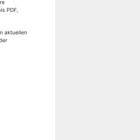
re
als PDF,
n aktuellen
der