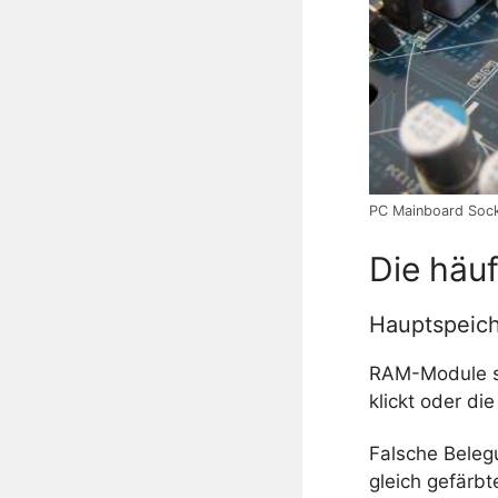
PC Mainboard Sock
Die häu
Hauptspeic
RAM-Module sin
klickt oder d
Falsche Beleg
gleich gefärb