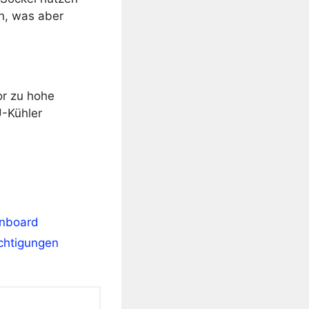
n, was aber
or zu hohe
U-Kühler
inboard
ichtigungen