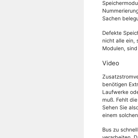
Speichermodul
Nummerierung)
Sachen belegu
Defekte Speic
nicht alle ein
Modulen, sind
Video
Zusatzstromve
benötigen Ext
Laufwerke ode
muß. Fehlt die
Sehen Sie also
einem solchen
Bus zu schnell
verarbeiten. 