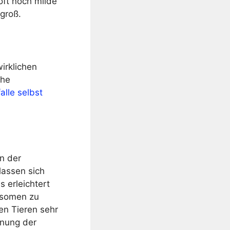
oft noch milde
groß.
wirklichen
che
alle selbst
n der
lassen sich
 erleichtert
osomen zu
n Tieren sehr
dnung der