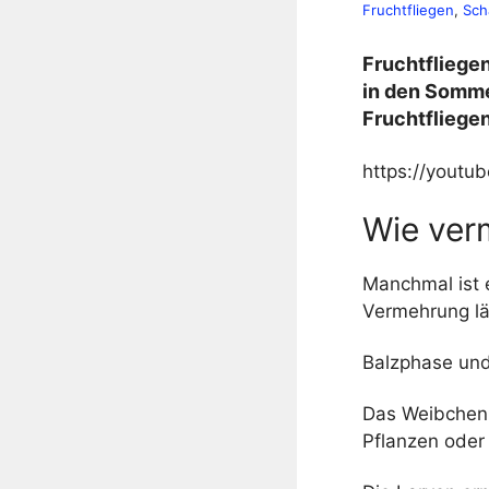
Fruchtfliegen
, 
Sch
Fruchtfliegen
in den Somme
Fruchtfliegen
https://you
Wie ver
Manchmal ist e
Vermehrung lä
Balzphase und
Das Weibchen d
Pflanzen oder 