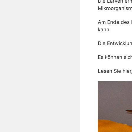
Die Larven ern
Mikroorganism
Am Ende des L
kann.
Die Entwicklun
Es können sic
Lesen Sie hier