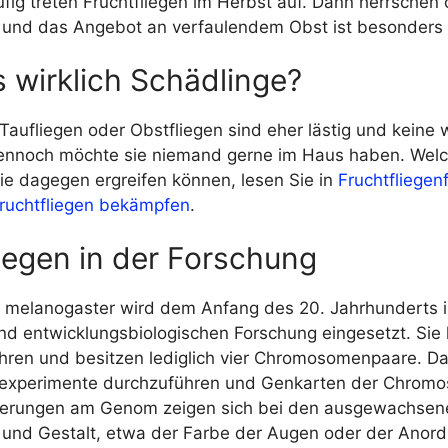
ig treten Fruchtfliegen im Herbst auf. Dann herrschen 
und das Angebot an verfaulendem Obst ist besonders 
 wirklich Schädlinge?
 Taufliegen oder Obstfliegen sind eher lästig und keine 
ennoch möchte sie niemand gerne im Haus haben. Wel
 dagegen ergreifen können, lesen Sie in
Fruchtfliegenf
ruchtfliegen bekämpfen
.
iegen in der Forschung
a melanogaster wird dem Anfang des 20. Jahrhunderts i
nd entwicklungsbiologischen Forschung eingesetzt. Sie 
hren und besitzen lediglich vier Chromosomenpaare. Das
sexperimente durchzuführen und Genkarten der Chrom
erungen am Genom zeigen sich bei den ausgewachsene
 und Gestalt, etwa der Farbe der Augen oder der Anor