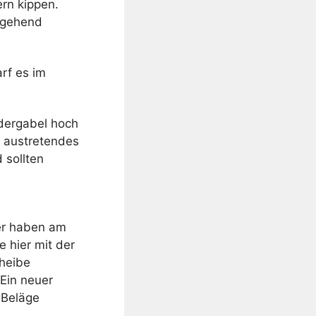
ern kippen.
hgehend
rf es im
dergabel hoch
f austretendes
 sollten
er haben am
 hier mit der
cheibe
 Ein neuer
 Beläge