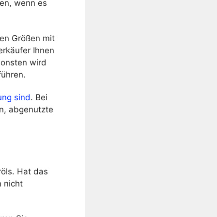
hen, wenn es
rten Größen mit
erkäufer Ihnen
sonsten wird
führen.
ung sind
. Bei
n, abgenutzte
öls. Hat das
 nicht