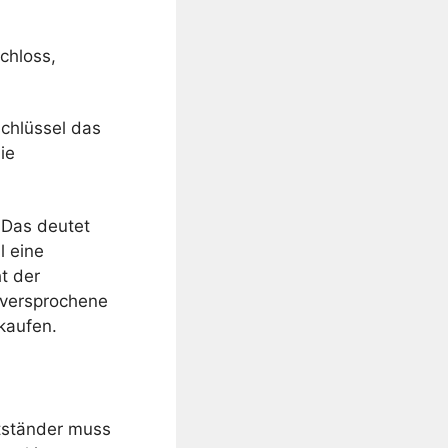
chloss,
chlüssel das
ie
 Das deutet
l eine
t der
e versprochene
 kaufen.
ptständer muss