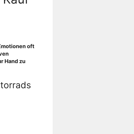
Emotionen oft
iven
ur Hand zu
otorrads