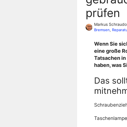
prüfen
Markus Schraudo
Bremsen
, 
Reparat
Wenn Sie sic
eine große Ro
Tatsachen in 
haben, was Si
Das sol
mitneh
Schraubenzie
Taschenlamp