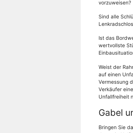
vorzuweisen?
Sind alle Schl
Lenkradschlos
Ist das Bordw
wertvollste St
Einbausituatio
Weist der Rah
auf einen Unfa
Vermessung de
Verkäufer ein
Unfallfreiheit 
Gabel u
Bringen Sie d