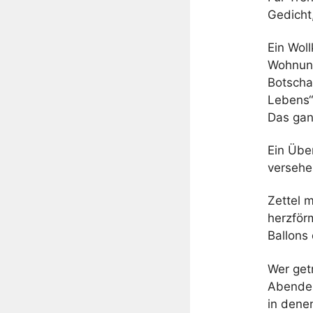
Gedicht,
Ein Wol
Wohnung
Botscha
Lebens“
Das gan
Ein Über
versehe
Zettel 
herzför
Ballons
Wer getr
Abendes
in dene