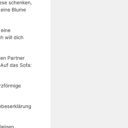
iese schenken,
, eine Blume
 eine
h will dich
den Partner
 Auf das Sofa:
rzförmige
ebeserklärung
leinen