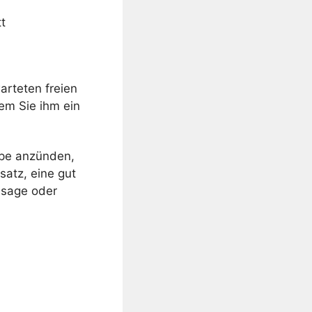
t
arteten freien
em Sie ihm ein
mpe anzünden,
satz, eine gut
ssage oder