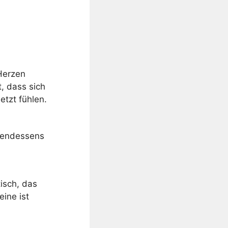
 Herzen
t, dass sich
etzt fühlen.
Abendessens
isch, das
eine ist