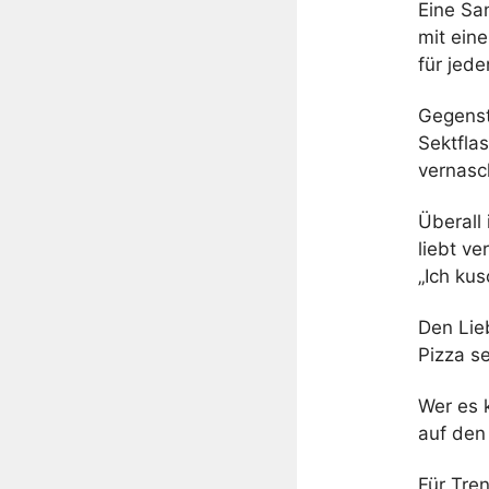
Eine Sa
mit ein
für jede
Gegenst
Sektflas
vernasc
Überall
liebt ve
„Ich kus
Den Lie
Pizza se
Wer es 
auf den
Für Tre