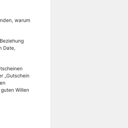
ründen, warum
r Beziehung
n Date,
utscheinen
er „Gutschein
nen
 guten Willen