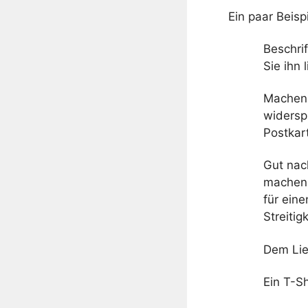
Ein paar Beisp
Beschri
Sie ihn
Machen 
widersp
Postkar
Gut na
machen,
für eine
Streitig
Dem Lie
Ein T-S