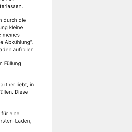
terlassen.
n durch die
ung kleine
e meines
ne Abkühlung“.
aden aufrollen
n Füllung
tner liebt, in
üllen. Diese
 für eine
ürsten-Läden,