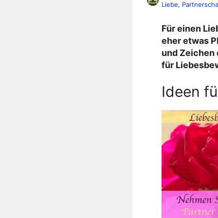
Liebe
, 
Partnerscha
Für einen Lie
eher etwas P
und Zeichen 
für Liebesbe
Ideen f