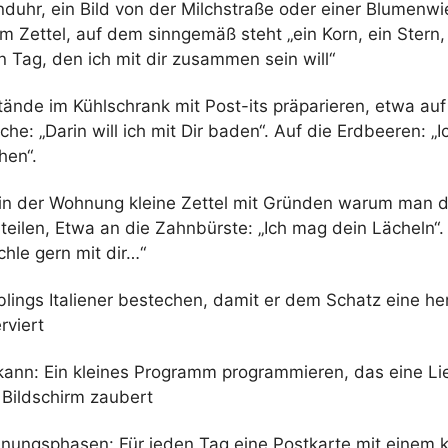
nduhr, ein Bild von der Milchstraße oder einer Blumenw
em Zettel, auf dem sinngemäß steht „ein Korn, ein Stern
n Tag, den ich mit dir zusammen sein will“
ände im Kühlschrank mit Post-its präparieren, etwa auf
che: „Darin will ich mit Dir baden“. Auf die Erdbeeren: „Ic
hen“.
 in der Wohnung kleine Zettel mit Gründen warum man 
rteilen, Etwa an die Zahnbürste: „Ich mag dein Lächeln“.
chle gern mit dir…“
blings Italiener bestechen, damit er dem Schatz eine he
rviert
kann: Ein kleines Programm programmieren, das eine Li
 Bildschirm zaubert
nnungsphasen: Für jeden Tag eine Postkarte mit einem k