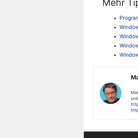
Mehr Ti
Progra
Window
Windows
Windows
Window
Ma
Mar
und
htt
htt