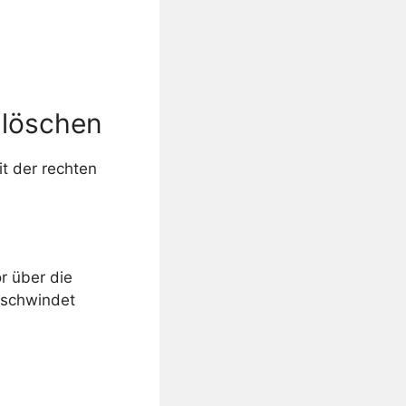
 löschen
t der rechten
r über die
rschwindet