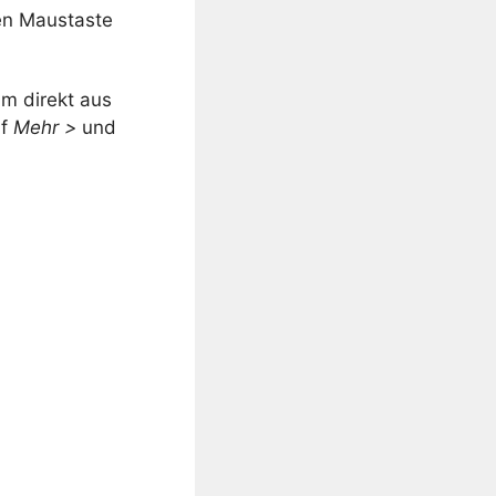
ten Maustaste
m direkt aus
uf
Mehr >
und