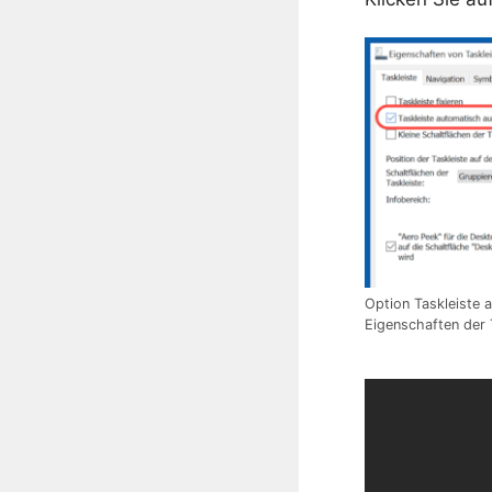
Option Taskleiste 
Eigenschaften der 