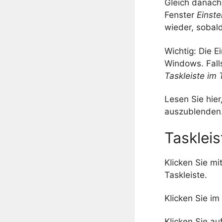
Gleich danach
Fenster
Einst
wieder, sobal
Wichtig: Die E
Windows. Falls
Taskleiste im
Lesen Sie hier
auszublenden
Tasklei
Klicken Sie mi
Taskleiste.
Klicken Sie i
Klicken Sie au