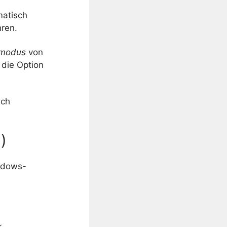
matisch
hren.
pmodus
von
 die Option
ich
)
indows-
k
.