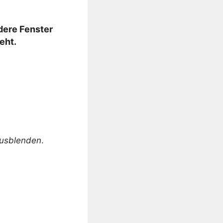
dere Fenster
eht.
ausblenden
.