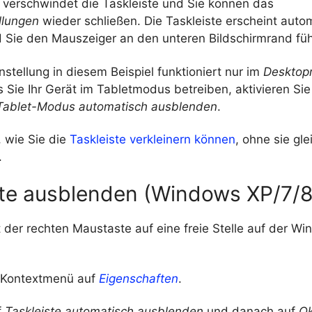
 verschwindet die Taskleiste und Sie können das
ellungen
wieder schließen. Die Taskleiste erscheint auto
d Sie den Mauszeiger an den unteren Bildschirmrand fü
instellung in diesem Beispiel funktioniert nur im
Deskto
 Sie Ihr Gerät im Tabletmodus betreiben, aktivieren Sie
 Tablet-Modus automatisch ausblenden
.
, wie Sie die
Taskleiste verkleinern können
, ohne sie gle
.
ste ausblenden (Windows XP/7/8
t der rechten Maustaste auf eine freie Stelle auf der W
m Kontextmenü auf
Eigenschaften
.
f
Taskleiste automatisch ausblenden
und danach auf
O