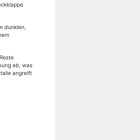
eckklappe
em dunklen,
inem
 Reste
ebung ab, was
alle angreift