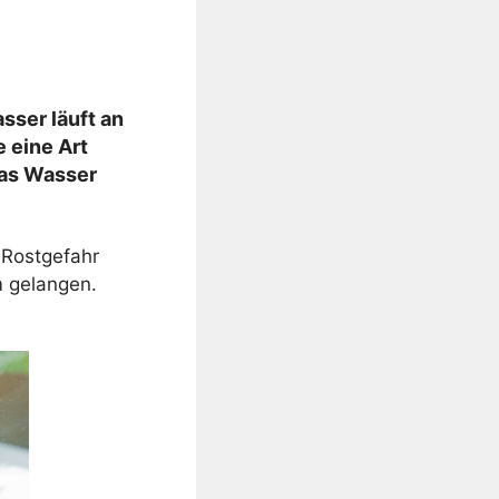
sser läuft an
e eine Art
das Wasser
 Rostgefahr
m gelangen.