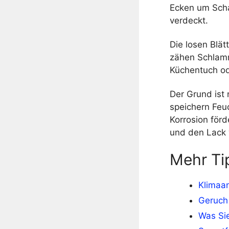
Ecken um Schar
verdeckt.
Die losen Blä
zähen Schlamm,
Küchentuch o
Der Grund ist
speichern Feu
Korrosion förd
und den Lack 
Mehr Ti
Klimaan
Geruch
Was Si