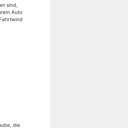
en sind,
Ihrem Auto
 Fahrtwind
aube, die