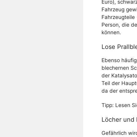
Euro), schwar
Fahrzeug gewi
Fahrzeugteile 
Person, die d
können.
Lose Prallb
Ebenso häufig
blechernen Sc
der Katalysat
Teil der Haupt
da der entspr
Tipp: Lesen Si
Löcher und 
Gefährlich wi