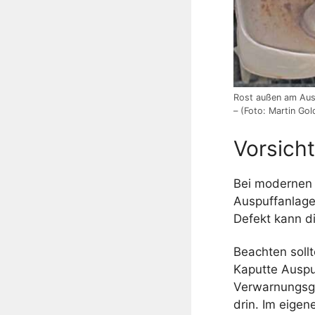
Rost außen am Ausp
– (Foto: Martin Go
Vorsicht
Bei modernen 
Auspuffanlage
Defekt kann d
Beachten sollt
Kaputte Auspu
Verwarnungsge
drin. Im eige