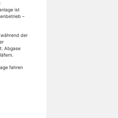
e
anlage ist
kenbetrieb –
n während der
er
kt. Abgase
läfern.
lage fahren