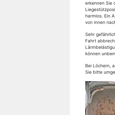
erkennen Sie d
Liegestützposi
harmlos. Ein 
von innen nac
Sehr gefährli
Fahrt abbrech
Lärmbelästigu
können unbeme
Bei Löchern, 
Sie bitte umg