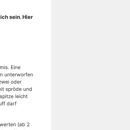
ich sein. Hier
mis. Eine
en unterworfen
 zwei oder
it spröde und
spitze leicht
ff darf
swerten (ab 2