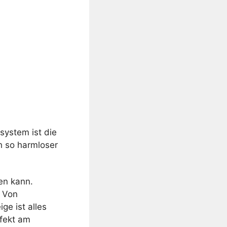
ystem ist die
h so harmloser
en kann.
. Von
e ist alles
efekt am