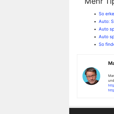
Mehr Ti
So erke
Auto: S
Auto sp
Auto sp
So find
Ma
Mar
und
htt
htt