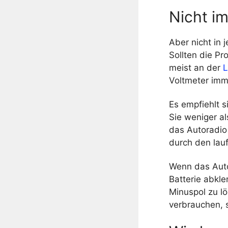
Nicht im
Aber nicht in 
Sollten die P
meist an der
L
Voltmeter imme
Es empfiehlt 
Sie weniger al
das Autoradio
durch den lau
Wenn das Auto
Batterie abkl
Minuspol zu lö
verbrauchen, s