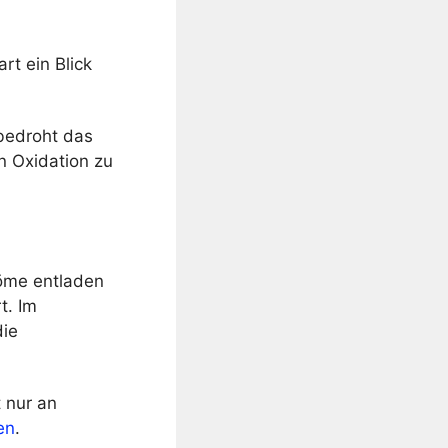
rt ein Blick
 bedroht das
n Oxidation zu
röme entladen
t. Im
die
 nur an
en
.