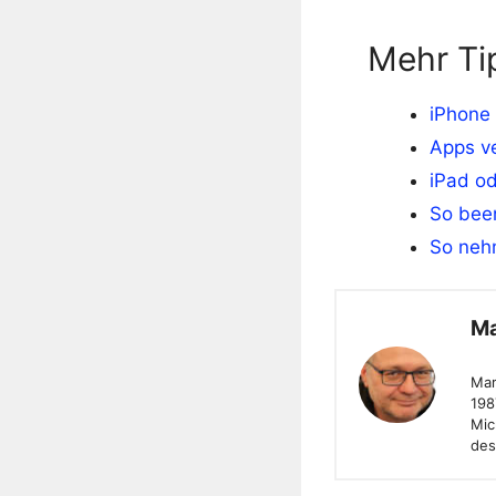
Mehr Ti
iPhone
Apps ve
iPad od
So bee
So neh
Ma
Mar
198
Mic
des