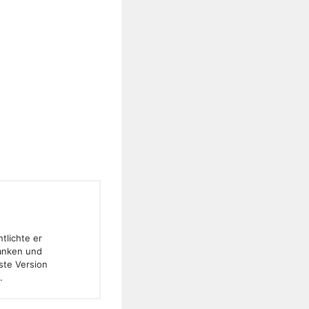
tlichte er
banken und
ste Version
.