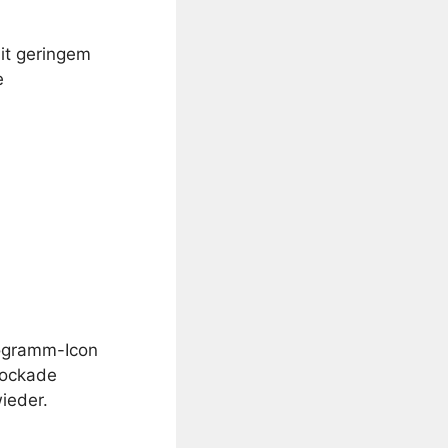
it geringem
e
ogramm-Icon
lockade
ieder.