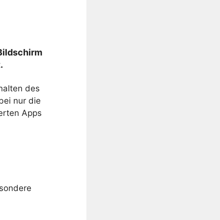
Bildschirm
.
halten des
ei nur die
ierten Apps
esondere