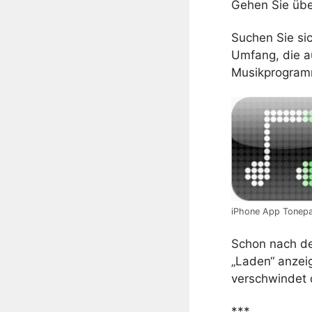
Gehen Sie übe
Suchen Sie si
Umfang, die au
Musikprogra
iPhone App Tonep
Schon nach d
„Laden“ anzeig
verschwindet 
***