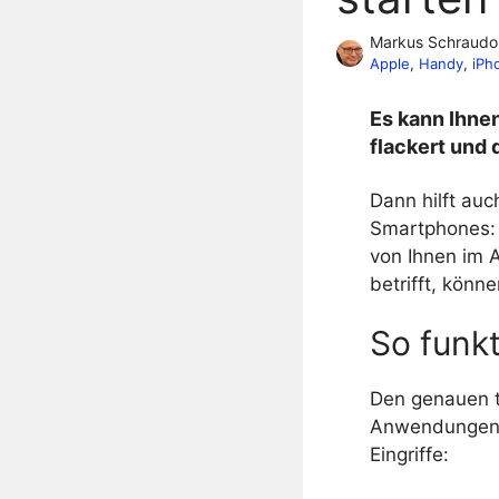
Markus Schraudo
Apple
, 
Handy
, 
iPh
Es kann Ihnen
flackert und
Dann hilft au
Smartphones: 
von Ihnen im 
betrifft, könn
So funkt
Den genauen t
Anwendungen k
Eingriffe: