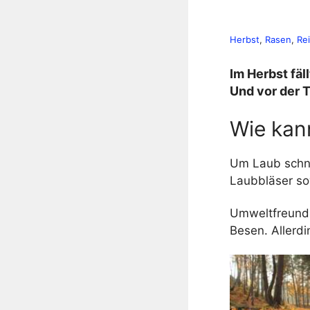
Herbst
, 
Rasen
, 
Re
Im Herbst fäl
Und vor der T
Wie kan
Um Laub schne
Laubbläser so
Umweltfreundli
Besen. Allerd