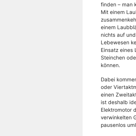
finden – man 
Mit einem Lau
zusammenkehren
einem Laubblä
nichts auf und
Lebewesen kei
Einsatz eines
Steinchen ode
können.
Dabei kommen 
oder Viertaktm
einen Zweitakt
ist deshalb i
Elektromotor 
verwinkelten 
pausenlos uml