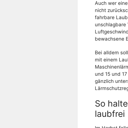
Auch wer eine
nicht zurücksc
fahrbare Laubb
unschlagbare 
Luftgeschwind
bewachsene E
Bei alldem so
mit einem Laub
Maschinenlärm
und 15 und 17
gänzlich unte
Lärmschutzreg
So halte
laubfrei
Im Herbst fall