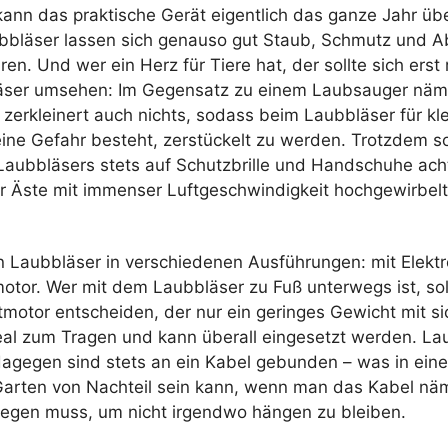
kann das praktische Gerät eigentlich das ganze Jahr übe
bbläser lassen sich genauso gut Staub, Schmutz und Ab
. Und wer ein Herz für Tiere hat, der sollte sich erst
ser umsehen: Im Gegensatz zu einem Laubsauger näml
 zerkleinert auch nichts, sodass beim Laubbläser für kl
ne Gefahr besteht, zerstückelt zu werden. Trotzdem s
 Laubbläsers stets auf Schutzbrille und Handschuhe ach
r Äste mit immenser Luftgeschwindigkeit hochgewirbel
Laubbläser in verschiedenen Ausführungen: mit Elektr
otor. Wer mit dem Laubbläser zu Fuß unterwegs ist, soll
motor entscheiden, der nur ein geringes Gewicht mit sic
deal zum Tragen und kann überall eingesetzt werden. La
dagegen sind stets an ein Kabel gebunden – was in ein
Garten von Nachteil sein kann, wenn man das Kabel näm
egen muss, um nicht irgendwo hängen zu bleiben.