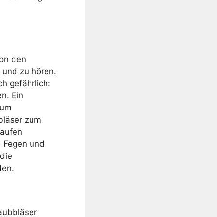
von den
 und zu hören.
h gefährlich:
n. Ein
 um
bläser zum
Haufen
e Fegen und
die
den.
Laubbläser