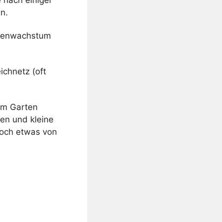
n.
Algenwachstum
ichnetz (oft
em Garten
en und kleine
noch etwas von