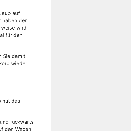
 Laub auf
r haben den
erweise wird
al für den
n Sie damit
gkorb wieder
 hat das
s und rückwärts
 auf den Wegen