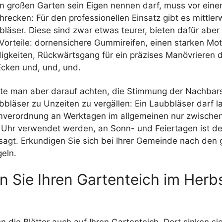
n großen Garten sein Eigen nennen darf, muss vor ein
hrecken: Für den professionellen Einsatz gibt es mittlerw
läser. Diese sind zwar etwas teurer, bieten dafür aber
Vorteile: dornensichere Gummireifen, einen starken Mot
igkeiten, Rückwärtsgang für ein präzises Manövrieren 
cken und, und, und.
llte man aber darauf achten, die Stimmung der Nachbars
bläser zu Unzeiten zu vergällen: Ein Laubbläser darf l
verordnung an Werktagen im allgemeinen nur zwischen
 Uhr verwendet werden, an Sonn- und Feiertagen ist de
rsagt. Erkundigen Sie sich bei Ihrer Gemeinde nach den
eln.
n Sie Ihren Gartenteich im Herb
en die Blätter auch auf Ihren Gartenteich. Dort sinken si