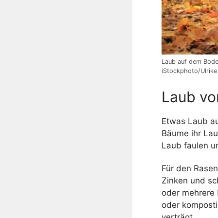
Laub auf dem Boden
iStockphoto/Ulrik
Laub vo
Etwas Laub au
Bäume ihr Lau
Laub faulen 
Für den Rasen 
Zinken und sc
oder mehrere 
oder kompostie
verträgt.