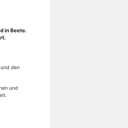
d in Beete.
rt.
n und den
chen und
it.