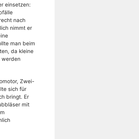
r einsetzen:
fälle
 recht nach
ich nimmt er
eine
ollte man beim
ten, da kleine
t werden
omotor, Zwei-
te sich für
h bringt. Er
ubbläser mit
em
lich