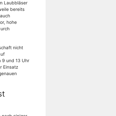
em Laubbläser
eile bereits
 auch
or, hohe
durch
chaft nicht
auf
 9 und 13 Uhr
r Einsatz
 genauen
st
e nach einiger