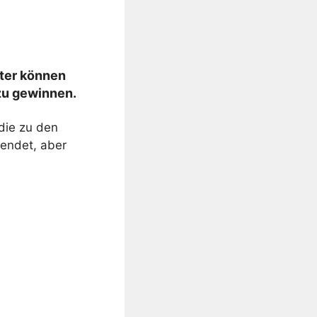
lter können
 zu gewinnen.
 die zu den
lendet, aber