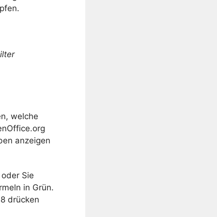
pfen.
ilter
en, welche
nOffice.org
arben anzeigen
, oder Sie
rmeln in Grün.
F8 drücken