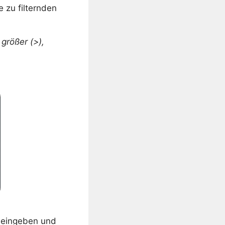
e zu filternden
l
größer (>),
n eingeben und