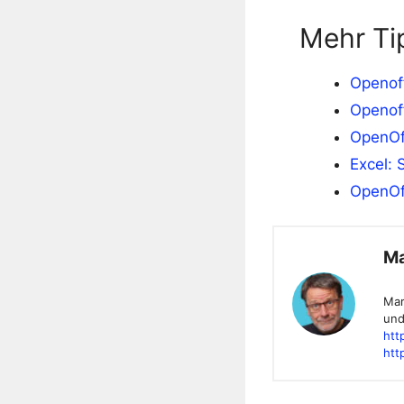
Mehr Ti
Openoff
Openoff
OpenOff
Excel: 
OpenOff
Ma
Mar
und
htt
htt