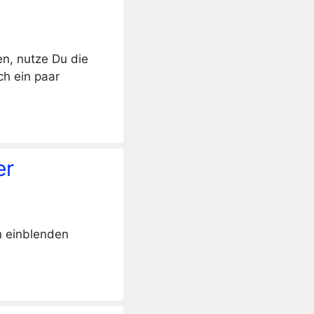
en, nutze Du die
ch ein paar
er
n einblenden