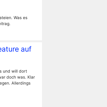
teien. Was es
itrag.
eature auf
 und will dort
war doch was. Klar
egen. Allerdings