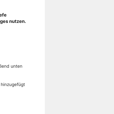
efe
ages nutzen.
ßend unten
 hinzugefügt