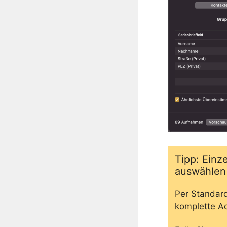
Tipp: Einz
auswählen
Per Standard
komplette A