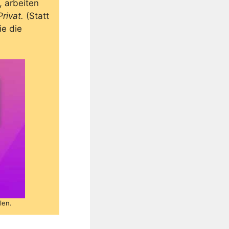
, arbeiten
rivat.
(Statt
ie die
en.