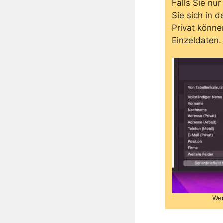
Falls Sie nu
Sie sich in 
Privat könne
Einzeldaten.
Wen