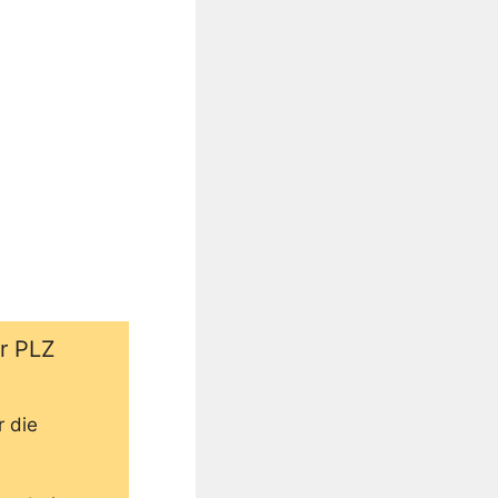
er PLZ
r die