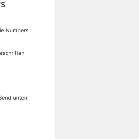
rs
ple Numbers
rschriften
ßend unten