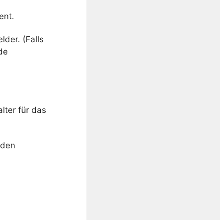
ent.
lder. (Falls
nde
lter für das
nden