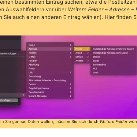
r einen bestimmten Eintrag suchen, etwa die Postleitzahl
den Auswahlfeldern vor über
Weitere Felder – Adresse – P
n Sie auch einen anderen Eintrag wählen). Hier finden S
n Sie genaue Daten wollen, müssen Sie sich durch
Weitere Felder
wühl