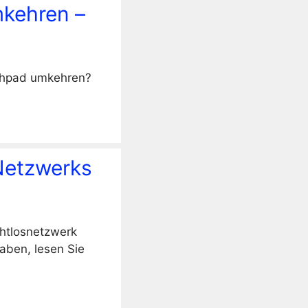
mkehren –
uchpad umkehren?
Netzwerks
ahtlosnetzwerk
haben, lesen Sie