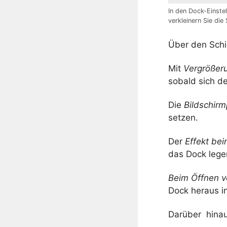
In den Dock-Einste
verkleinern Sie di
Über den Sch
Mit
Vergrößer
sobald sich d
Die
Bildschirm
setzen.
Der
Effekt be
das Dock lege
Beim Öffnen 
Dock heraus i
Darüber hinau