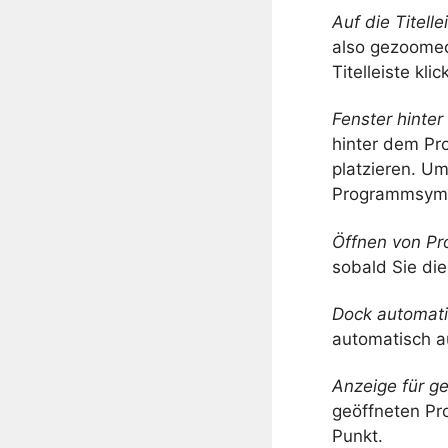
Auf die Titell
also gezoomed 
Titelleiste klic
Fenster hinte
hinter dem Pr
platzieren. Um
Programmsymb
Öffnen von P
sobald Sie di
Dock automati
automatisch a
Anzeige für g
geöffneten Pr
Punkt.