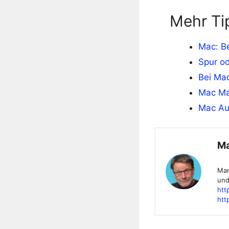
Mehr Ti
Mac: B
Spur o
Bei Ma
Mac Ma
Mac Au
Ma
Mar
und
htt
htt