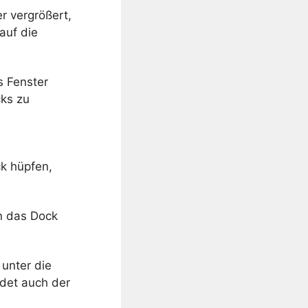
er vergrößert,
auf die
s Fenster
cks zu
k hüpfen,
n das Dock
 unter die
det auch der