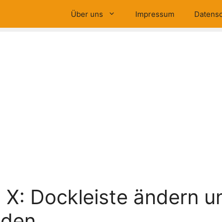
Über uns
Impressum
Datensc
X: Dockleiste ändern u
nden