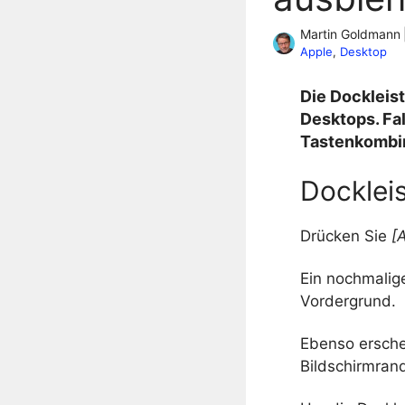
Martin Goldmann
Apple
, 
Desktop
Die Dockleist
Desktops. Fal
Tastenkombin
Docklei
Drücken Sie
[A
Ein nochmalig
Vordergrund.
Ebenso ersche
Bildschirmra