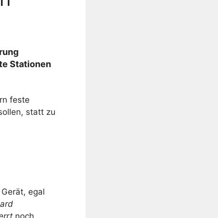
rung
te Stationen
rn feste
llen, statt zu
Gerät, egal
ard
rrt
noch