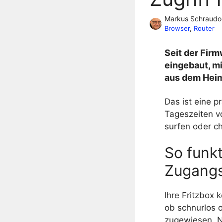
Markus Schraudo
Browser
, 
Router
Seit der
Firm
eingebaut, mi
aus dem
Hei
Das ist eine p
Tageszeiten v
surfen oder
c
So funkt
Zugangs
Ihre
Fritzbox
k
ob
schnurlos
o
zugewiesen. N