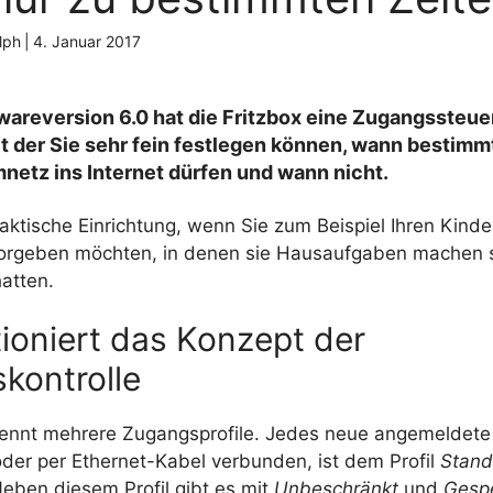
lph
|
4. Januar 2017
wareversion
6.0 hat die
Fritzbox
eine
Zugangssteue
t der Sie sehr fein festlegen können, wann bestimm
mnetz
ins Internet dürfen und wann nicht.
raktische Einrichtung, wenn Sie zum Beispiel Ihren Kinde
orgeben möchten, in denen sie Hausaufgaben machen so
hatten
.
ioniert das Konzept der
kontrolle
ennt mehrere
Zugangsprofile
. Jedes neue angemeldete 
der per Ethernet-Kabel verbunden, ist dem Profil
Stand
eben diesem Profil gibt es mit
Unbeschränkt
und
Gespe