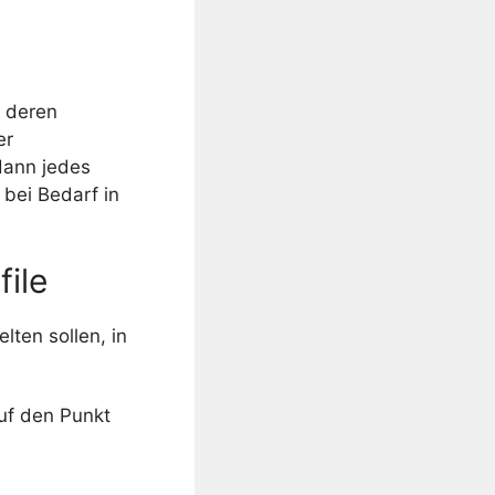
n deren
er
 dann jedes
bei Bedarf in
file
lten sollen, in
uf den Punkt