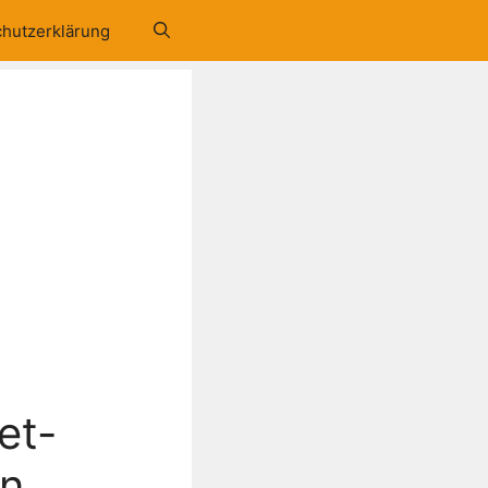
hutzerklärung
et-
en