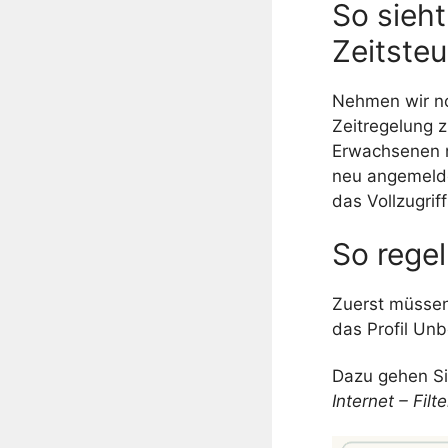
So sieht
Zeitste
Nehmen wir no
Zeitregelung
z
Erwachsenen 
neu angemelde
das
Vollzugrif
So regel
Zuerst müssen
das Profil Un
Dazu gehen Si
Internet – Filte