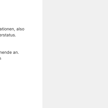
ationen
, also
terstatus
.
enende an.
n