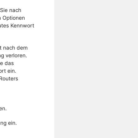
 Sie nach
n Optionen
gutes Kennwort
ht nach dem
g verloren.
te das
rt ein.
Routers
en.
ng ein.