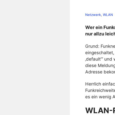
Netzwerk
, 
WLAN
Wer ein Funk
nur allzu le
Grund: Funknet
eingeschaltet,
‚default’“ un
diese Meldung
Adresse beko
Herrlich einfa
Funkreichweite
es ein wenig A
WLAN-Ro