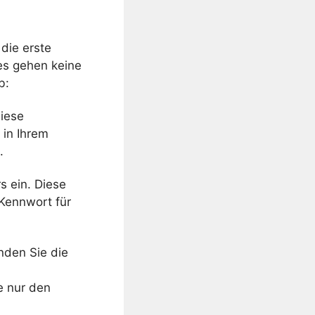
die erste
es gehen keine
b:
diese
 in Ihrem
.
s ein. Diese
Kennwort für
nden Sie die
e nur den