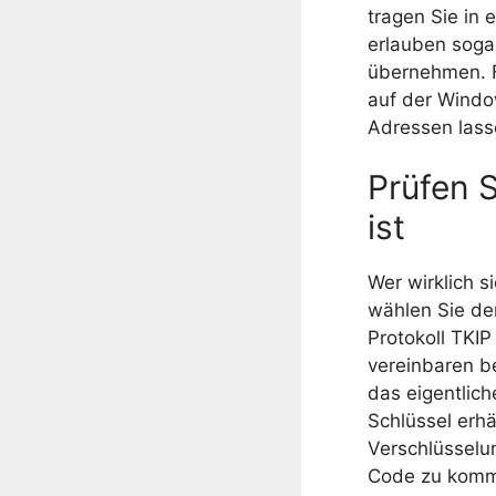
tragen Sie in
erlauben sogar
übernehmen. F
auf der Wind
Adressen lass
Prüfen S
ist
Wer wirklich s
wählen Sie de
Protokoll TKIP
vereinbaren be
das eigentlic
Schlüssel erhä
Verschlüsselun
Code zu komme