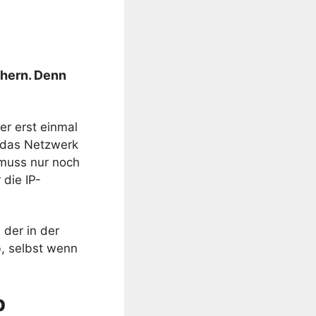
chern. Denn
er erst einmal
n das Netzwerk
 muss nur noch
die IP-
 der in der
b, selbst wenn
b