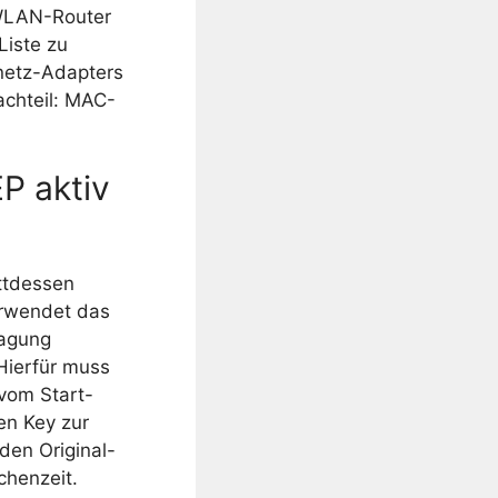
 WLAN-Router
Liste zu
netz-Adapters
achteil: MAC-
P aktiv
attdessen
erwendet das
ragung
 Hierfür muss
vom Start-
en Key zur
den Original-
henzeit.