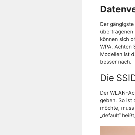
Datenve
Der gängigste
übertragenen
können sich oh
WPA. Achten Si
Modellen ist d
besser nach.
Die SSID
Der WLAN-Acce
geben. So ist
möchte, muss 
„default“ heiß