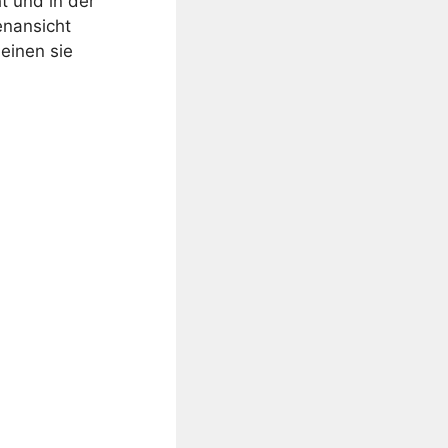
t und in der
enansicht
heinen sie