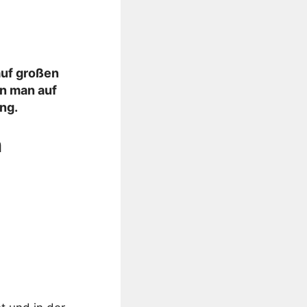
auf großen
n man auf
ng.
n