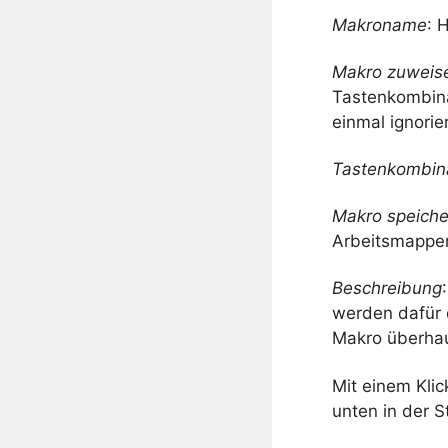
Makroname
: 
Makro zuweis
Tastenkombina
einmal ignorie
Tastenkombin
Makro speiche
Arbeitsmappen 
Beschreibung
werden dafür 
Makro überhaup
Mit einem Klic
unten in der S