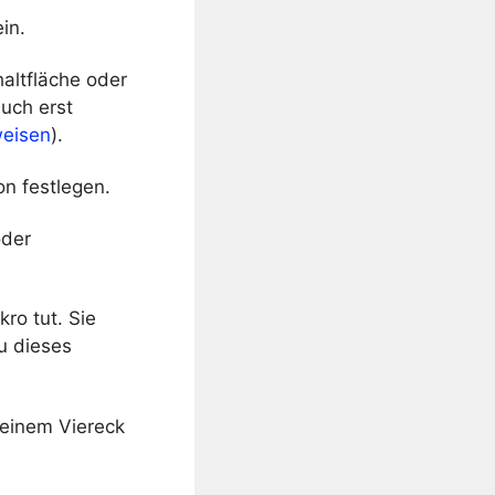
in.
altfläche oder
uch erst
weisen
).
on festlegen.
oder
ro tut. Sie
u dieses
 einem Viereck