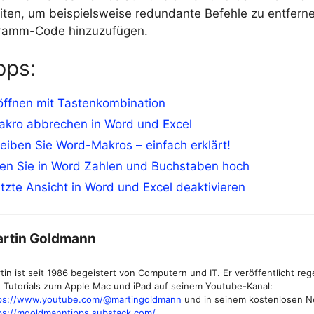
ten, um beispielsweise redundante Befehle zu entfern
gramm-Code hinzuzufügen.
pps:
öffnen mit Tastenkombination
kro abbrechen in Word und Excel
eiben Sie Word-Makros – einfach erklärt!
len Sie in Word Zahlen und Buchstaben hoch
zte Ansicht in Word und Excel deaktivieren
rtin Goldmann
tin ist seit 1986 begeistert von Computern und IT. Er veröffentlicht re
 Tutorials zum Apple Mac und iPad auf seinem Youtube-Kanal:
ps://www.youtube.com/@martingoldmann
und in seinem kostenlosen N
ps://mgoldmanntipps.substack.com/
.