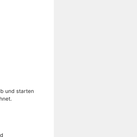
ab und starten
hnet.
nd