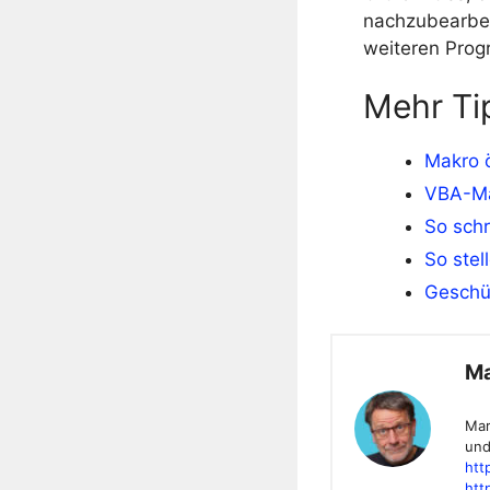
nachzubearbei
weiteren Pro
Mehr Ti
Makro 
VBA-Ma
So schr
So stel
Geschüt
Ma
Mar
und
htt
htt