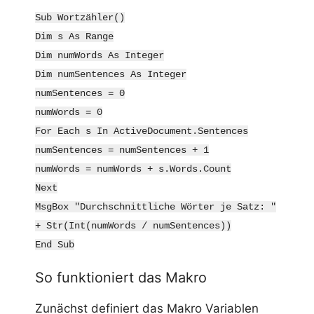
Sub Wortzähler()
Dim s As Range
Dim numWords As Integer
Dim numSentences As Integer
numSentences = 0
numWords = 0
For Each s In ActiveDocument.Sentences
numSentences = numSentences + 1
numWords = numWords + s.Words.Count
Next
MsgBox "Durchschnittliche Wörter je Satz: "
+ Str(Int(numWords / numSentences))
End Sub
So funktioniert das Makro
Zunächst definiert das Makro Variablen