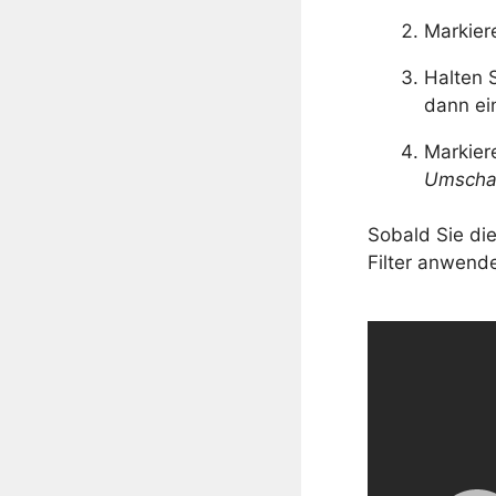
Markier
Halten 
dann ei
Markier
Umscha
Sobald Sie di
Filter anwend