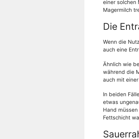
einer solchen
Magermilch tr
Die Ent
Wenn die Nutzu
auch eine Ent
Ähnlich wie be
während die M
auch mit einer
In beiden Fäl
etwas ungenau
Hand müssen Si
Fettschicht wa
Sauerra