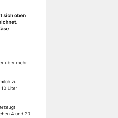
et sich oben
eichnet.
Käse
ber über mehr
milch zu
10 Liter
erzeugt
schen 4 und 20