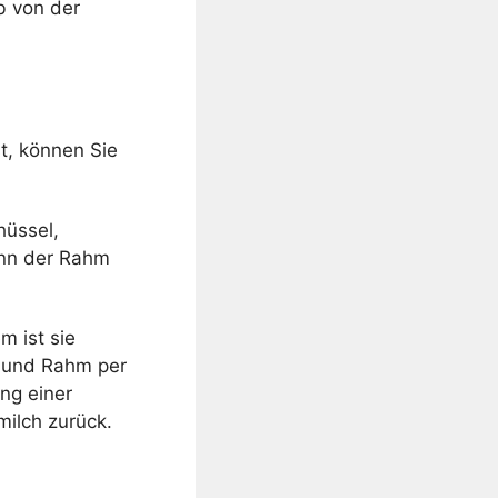
b von der
t, können Sie
hüssel,
ann der Rahm
m ist sie
h und Rahm per
ung einer
milch zurück.