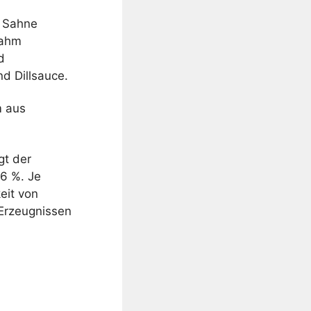
r Sahne
Rahm
d
d Dillsauce.
m aus
gt der
36 %. Je
keit von
 Erzeugnissen