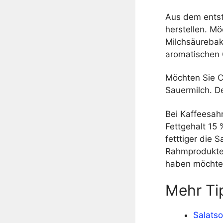
Aus dem entst
herstellen. M
Milchsäurebakt
aromatischen 
Möchten Sie C
Sauermilch. D
Bei Kaffeesah
Fettgehalt 15
fetttiger die 
Rahmprodukten
haben möchte, 
Mehr Ti
Salatso