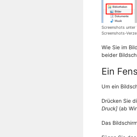
Screenshots unter 
Screenshots-Verze
Wie Sie im Bi
beider Bildsch
Ein Fens
Um ein Bildsch
Drücken Sie d
Druck]
(ab Win
Das Bildschir