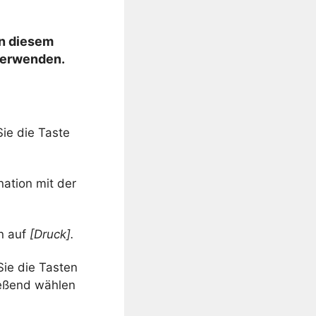
in diesem
verwenden.
ie die Taste
nation mit der
n auf
[Druck]
.
Sie die Tasten
ießend wählen