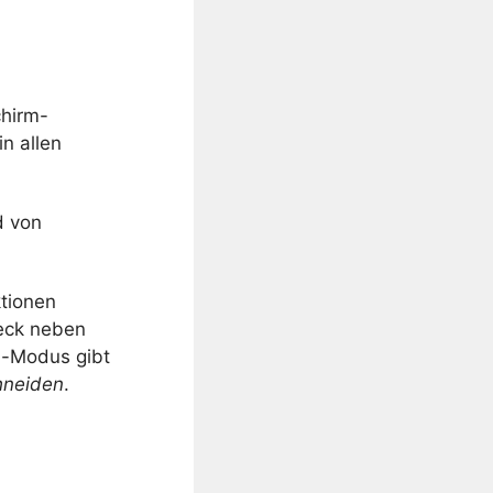
chirm-
n allen
d von
ktionen
ieck neben
d-Modus gibt
hneiden
.