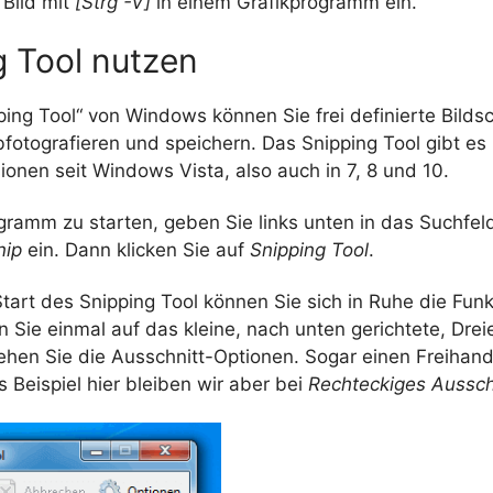
 Bild mit
[Strg -V]
in einem Grafikprogramm ein.
g Tool nutzen
ing Tool“ von Windows können Sie frei definierte Bilds
fotografieren und speichern. Das Snipping Tool gibt es i
onen seit Windows Vista, also auch in 7, 8 und 10.
gramm zu starten, geben Sie links unten in das Suchfel
nip
ein. Dann klicken Sie auf
Snipping Tool
.
tart des Snipping Tool können Sie sich in Ruhe die Fun
 Sie einmal auf das kleine, nach unten gerichtete, Dre
sehen Sie die Ausschnitt-Optionen. Sogar einen Freihan
as Beispiel hier bleiben wir aber bei
Rechteckiges Aussc