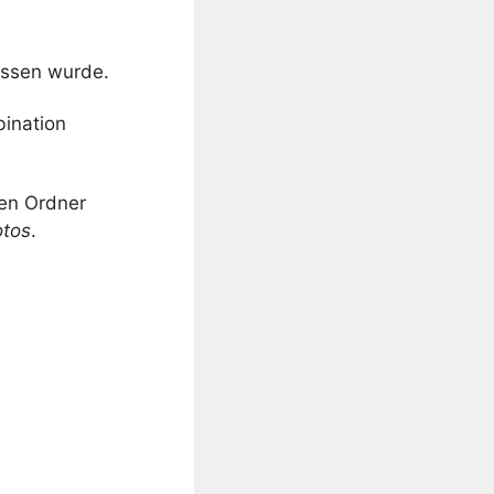
ossen wurde.
bination
den Ordner
otos
.