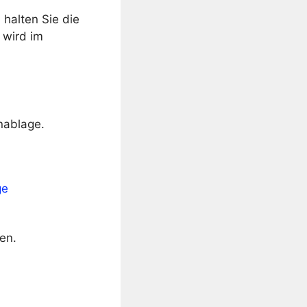
halten Sie die
 wird im
nablage.
ge
en.