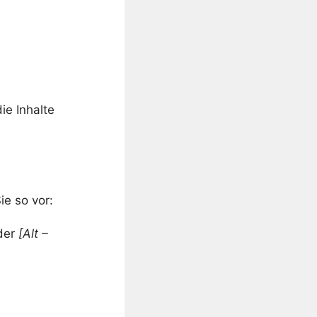
ie Inhalte
ie so vor:
der
[Alt –