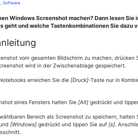
t
, 
Software
inen Windows Screenshot machen? Dann lesen Sie 
 es geht und welche Tastenkombinationen Sie dazu 
anleitung
enshot vom gesamten Bildschirm zu machen, drücken S
Screenshot wird in der Zwischenablage gespeichert.
otebooks erreichen Sie die
[Druck]
-Taste nur in Kombi
nshot eines Fensters halten Sie
[Alt]
gedrückt und tippe
wählbaren Bereich als Screenshot zu speichern, halten 
und
[Windows]
gedrückt und tippen Sie auf
[s]
. Anschl
sschnitt.