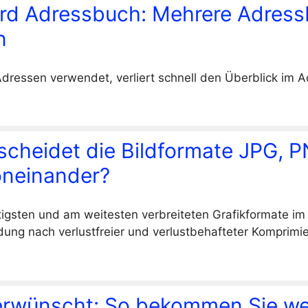
rd Adressbuch: Mehrere Adres
n
Adressen verwendet, verliert schnell den Überblick im 
scheidet die Bildformate JPG, P
oneinander?
tigsten und am weitesten verbreiteten Grafikformate im 
idung nach verlustfreier und verlustbehafteter Komprimi
erwünscht: So bekommen Sie we