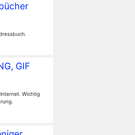
sbücher
Adressbuch.
NG, GIF
Internet. Wichtig
erung.
niger