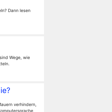
eln? Dann lesen
 sind Wege, wie
teln.
sie?
Mauern verhindern,
 Computersprache