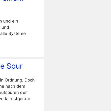
m und ein
t und
 alle Systeme
e Spur
 in Ordnung. Doch
uche nach dem
 Aufspüren der
werk-Testgeräte