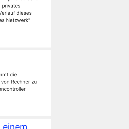
 privates
Verlauf dieses
les Netzwerk“
mmt die
e von Rechner zu
ncontroller
n einem