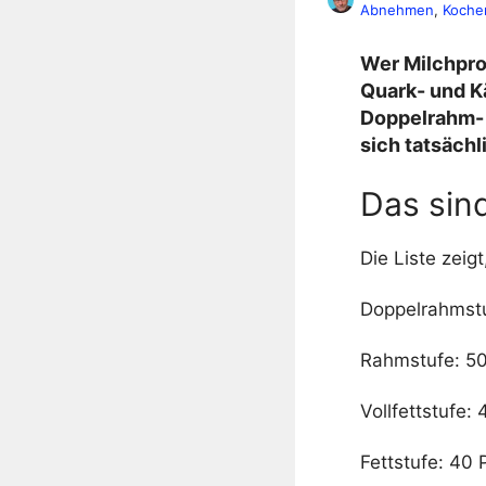
Abnehmen
, 
Koche
Wer Milchpro
Quark- und K
Doppelrahm- 
sich tatsäch
Das sin
Die Liste zeig
Doppelrahmstu
Rahmstufe: 50
Vollfettstufe:
Fettstufe: 40 