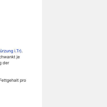
rzung i.Tr)
.
schwankt je
g der
ettgehalt pro