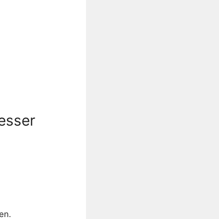
esser
en.