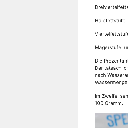
Dreiviertelfet
Halbfettstufe:
Viertelfettstu
Magerstufe: u
Die Prozentant
Der tatsächlic
nach Wasseran
Wassermenge 
Im Zweifel se
100 Gramm.