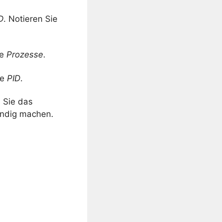
D
. Notieren Sie
ie
Prozesse
.
ie
PID
.
 Sie das
indig machen.