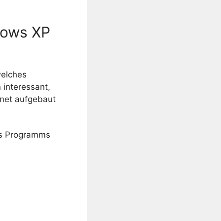
dows XP
welches
 interessant,
rnet aufgebaut
es Programms