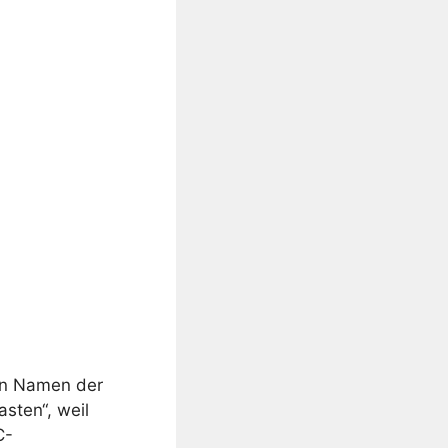
den Namen der
sten“, weil
C-