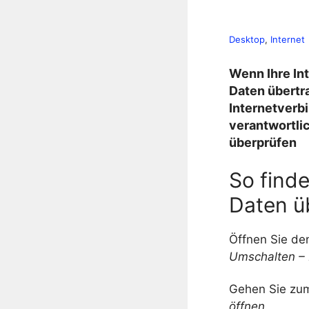
Desktop
, 
Internet
Wenn Ihre Int
Daten übertr
Internetverb
verantwortlic
überprüfen
So find
Daten ü
Öffnen Sie de
Umschalten – 
Gehen Sie zu
öffnen
.