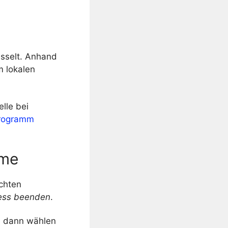
üsselt. Anhand
m lokalen
lle bei
Programm
mme
echten
ess beenden
.
t, dann wählen