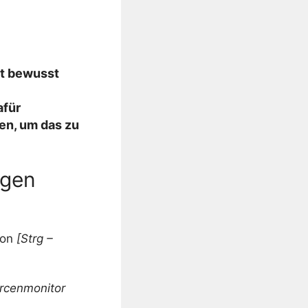
ht bewusst
afür
gen, um das zu
ngen
ion
[Strg –
rcenmonitor