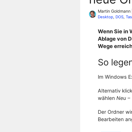
Martin Goldmann
Desktop
, 
DOS
, 
Tas
Wenn Sie in W
Ablage von Da
Wege erreiche
So lege
Im Windows E
Alternativ kli
wählen
Neu –
Der Ordner wi
Bearbeiten an