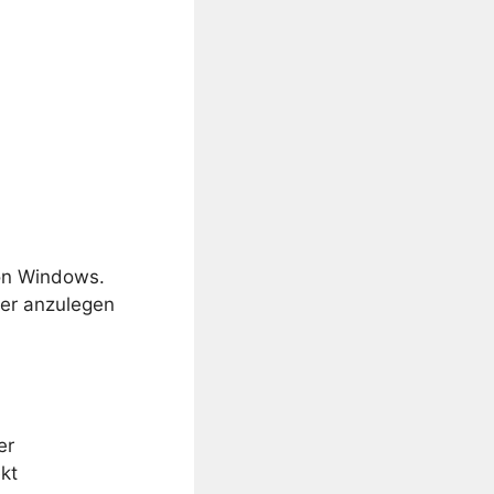
von Windows.
ner anzulegen
er
kt