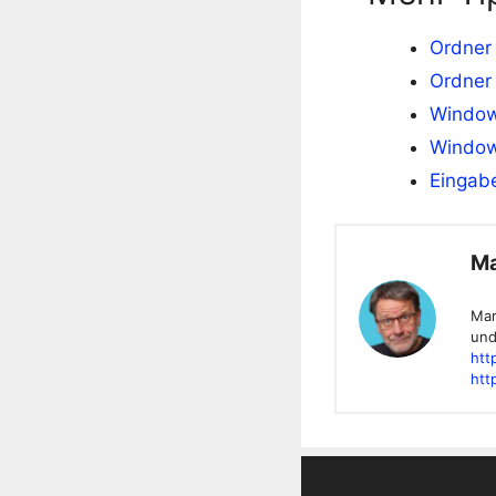
Ordner 
Ordner
Window
Window
Eingab
Ma
Mar
und
htt
htt