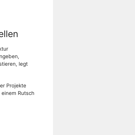
ellen
ktur
angeben,
tieren, legt
er Projekte
n einem Rutsch