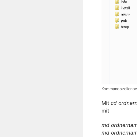
Kommandozeilenbef
Mit
cd ordner
mit
md ordnerna
md ordnerna