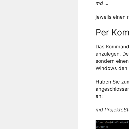
md …
jeweils einen
Per Kom
Das Kommando 
anzulegen. De
sondern einen 
Windows den 
Haben Sie zum 
angeschlossen,
an:
md ProjekteS