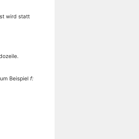
st wird statt
ozeile.
zum Beispiel
f: