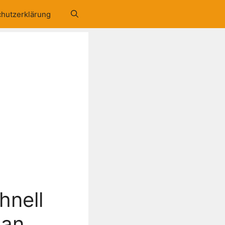
hutzerklärung
hnell
 an