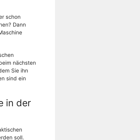
 er schon
chen? Dann
 Maschine
schen
 beim nächsten
dem Sie ihn
n sind ein
 in der
aktischen
rden soll.