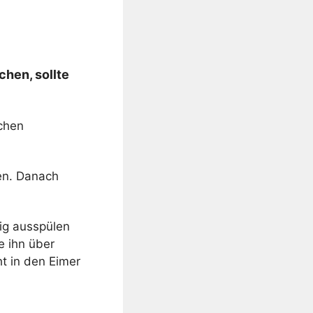
hen, sollte
schen
en. Danach
ig ausspülen
e ihn über
t in den Eimer