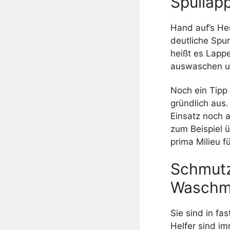
Spüllap
Hand auf’s Her
deutliche Spu
heißt es Lapp
auswaschen u
Noch ein Tipp
gründlich aus
Einsatz noch 
zum Beispiel 
prima Milieu f
Schmutz
Waschma
Sie sind in f
Helfer sind i