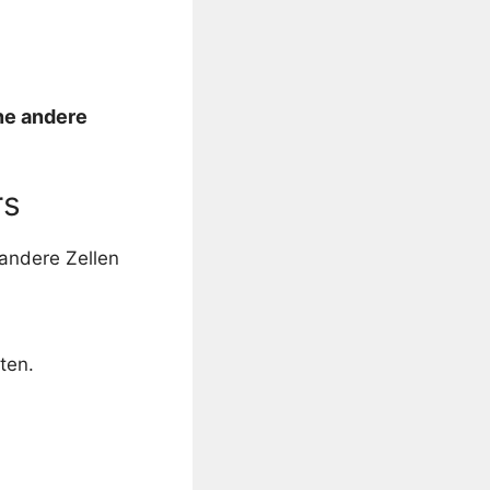
ne andere
rs
 andere Zellen
ten.