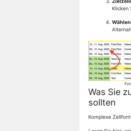
Zielzel
Klicken 
Wählen
Alterna
For
Was Sie z
sollten
Komplexe Zellform
Lesen Sie hier, wi