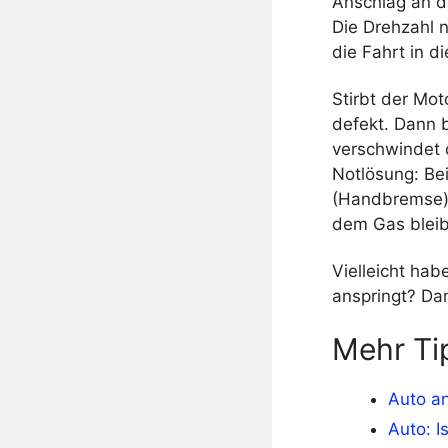
Anschlag an de
Die Drehzahl n
die Fahrt in d
Stirbt der Mot
defekt. Dann 
verschwindet 
Notlösung: Be
(Handbremse) 
dem Gas bleib
Vielleicht hab
anspringt? Dan
Mehr Ti
Auto a
Auto: I