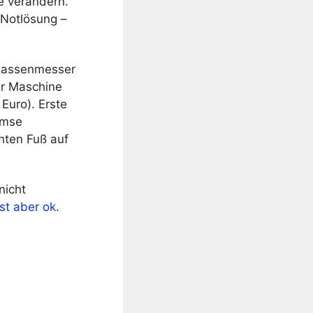
e verändern.
 Notlösung –
ftmassenmesser
er Maschine
Euro). Erste
emse
hten Fuß auf
nicht
ist aber ok
.