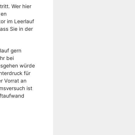
ritt. Wer hier
den
or im Leerlauf
ass Sie in der
lauf gern
hr bei
 ausgehen würde
nterdruck für
r Vorrat an
msversuch ist
aftaufwand