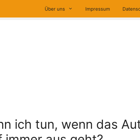
Über uns
Impressum
Datensc
n ich tun, wenn das Au
f immer aus geht?