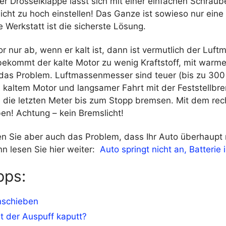
r Drosselklappe lässt sich mit einer einfachen Schraub
icht zu hoch einstellen! Das Ganze ist sowieso nur eine
ie Werkstatt ist die sicherste Lösung.
or nur ab, wenn er kalt ist, dann ist vermutlich der Lu
bekommt der kalte Motor zu wenig Kraftstoff, mit warm
das Problem. Luftmassenmesser sind teuer (bis zu 300 
i kaltem Motor und langsamer Fahrt mit der Feststellbr
die letzten Meter bis zum Stopp bremsen. Mit dem rec
en! Achtung – kein Bremslicht!
en Sie aber auch das Problem, dass Ihr Auto überhaupt 
n lesen Sie hier weiter:
Auto springt nicht an, Batterie 
pps:
nschieben
st der Auspuff kaputt?