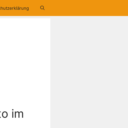
hutzerklärung
to im