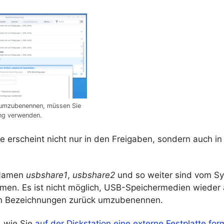
umzubenennen, müssen Sie
ng verwenden.
 erscheint nicht nur in den Freigaben, sondern auch in
 Namen
usbshare1
,
usbshare2
und so weiter sind vom S
amen. Es ist nicht möglich, USB-Speichermedien wieder 
en Bezeichnungen zurück umzubenennen.
, wie Sie
auf der Diskstation eine externe Festplatte for