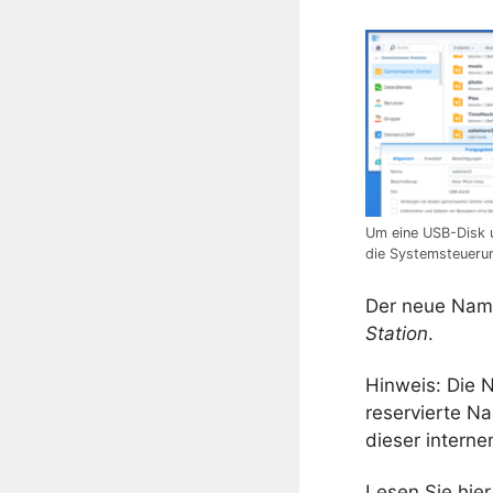
Um eine USB-Disk 
die Systemsteueru
Der neue Name
Station
.
Hinweis: Die
reservierte N
dieser intern
Lesen Sie hier