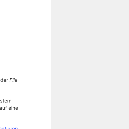
 der
File
ystem
auf eine
matieren
.