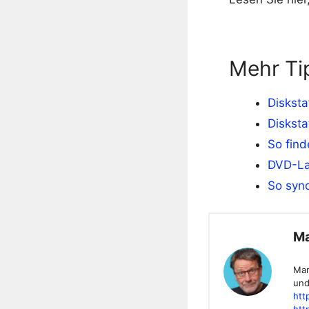
Mehr Ti
Disksta
Disksta
So find
DVD-La
So sync
Ma
Mar
und
htt