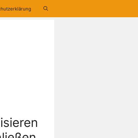
hutzerklärung
isieren
hließen