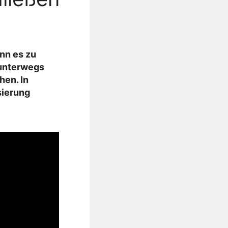
nn es zu
 unterwegs
en. In
sierung