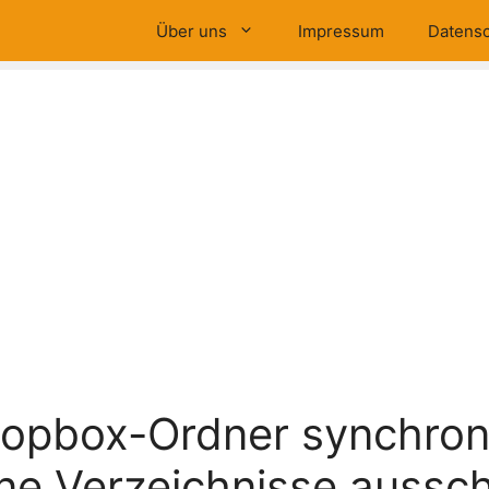
Über uns
Impressum
Datensc
opbox-Ordner synchron
lne Verzeichnisse aussc