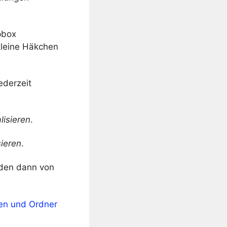
pbox
kleine Häkchen
ederzeit
lisieren
.
sieren
.
rden dann von
en und Ordner