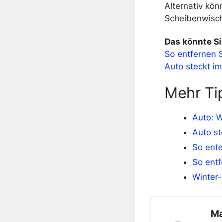
Alternativ kö
Scheibenwisc
Das könnte Si
So entfernen 
Auto steckt i
Mehr Ti
Auto: W
Auto st
So ente
So ent
Winter-
Ma