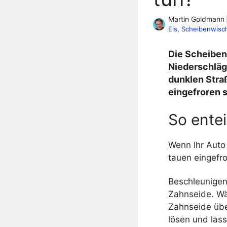
Martin Goldmann
Eis
, 
Scheibenwisc
Die Scheiben
Niederschläg
dunklen Stra
eingefroren
s
So ente
Wenn Ihr Auto 
tauen eingefr
Beschleunigen 
Zahnseide. Wä
Zahnseide übe
lösen und lass