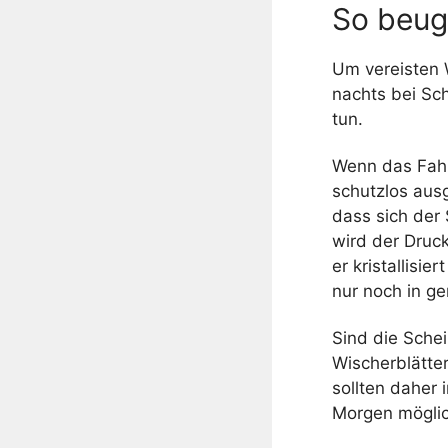
So beug
Um vereisten 
nachts bei Sc
tun.
Wenn das Fahr
schutzlos ausg
dass sich der
wird der Druc
er kristallisi
nur noch in g
Sind die Sche
Wischerblätte
sollten daher
Morgen möglic