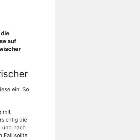
 die
se auf
wischer
ischer
iese ein. So
e mit
sichtig die
h und nach
Fall sollte