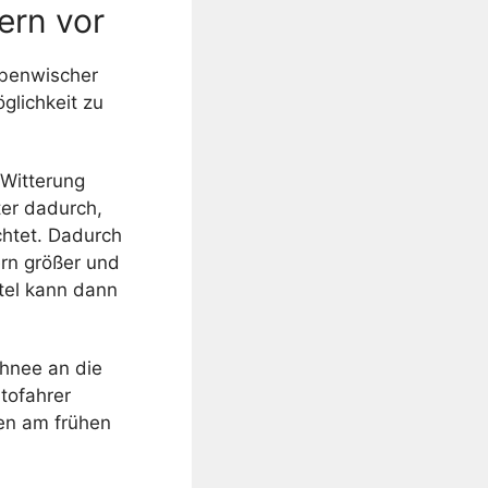
ern vor
ibenwischer
glichkeit zu
 Witterung
ter dadurch,
chtet. Dadurch
ern größer und
ttel kann dann
hnee an die
tofahrer
en am frühen