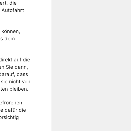
ert, die
 Autofahrt
n können,
us dem
irekt auf die
en Sie dann,
darauf, dass
sie nicht von
ten bleiben.
efrorenen
e dafür die
rsichtig