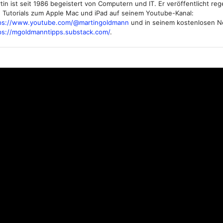
tin ist seit 1986 begeistert von Computern und IT. Er veröffentlicht re
 Tutorials zum Apple Mac und iPad auf seinem Youtube-Kanal:
ps://www.youtube.com/@martingoldmann
und in seinem kostenlosen N
ps://mgoldmanntipps.substack.com/
.