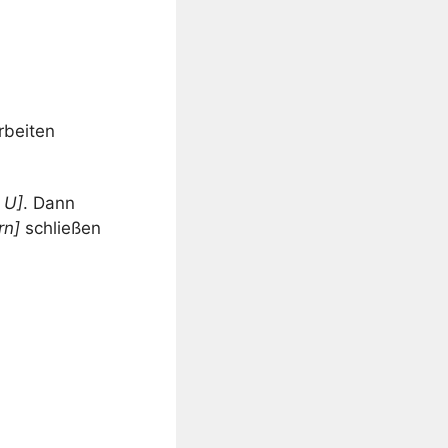
rbeiten
– U]
. Dann
rn]
schließen