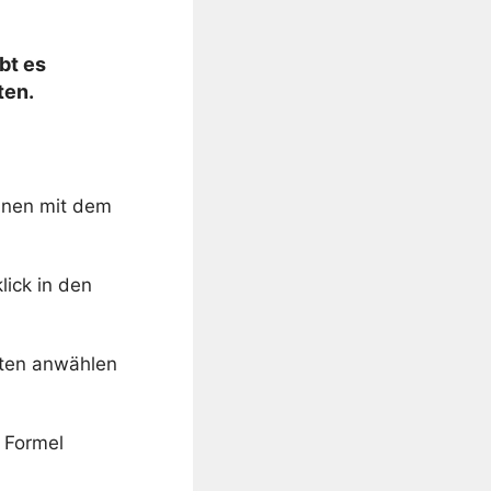
bt es
ten.
innen mit dem
lick in den
asten anwählen
 Formel