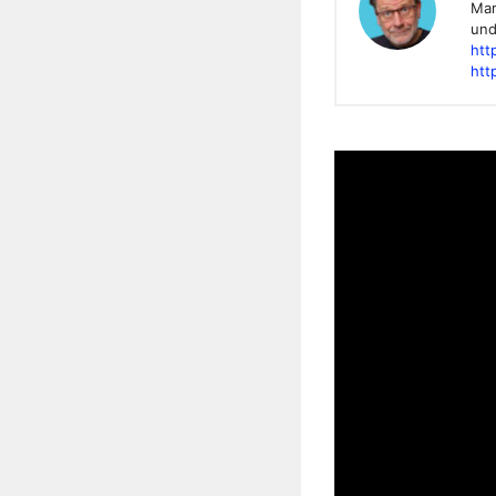
Mar
und
htt
htt