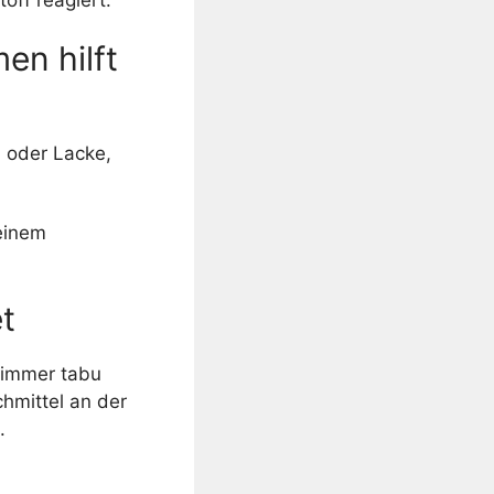
en hilft
 oder Lacke,
einem
t
n immer tabu
hmittel an der
.
d