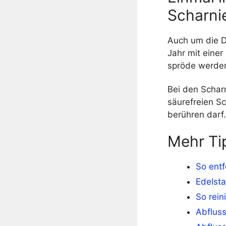
Scharni
Auch um die D
Jahr mit einer
spröde werden
Bei den Scharn
säurefreien S
berühren darf.
Mehr Ti
So entf
Edelsta
So rein
Abfluss