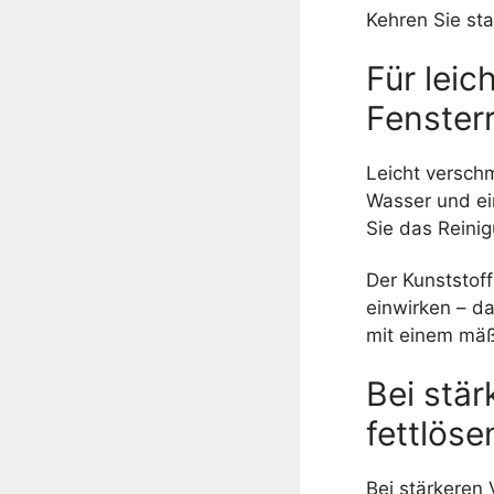
Kehren Sie st
Für leic
Fensterr
Leicht versch
Wasser und ei
Sie das Reinig
Der Kunststof
einwirken – d
mit einem mäß
Bei stä
fettlöse
Bei stärkeren