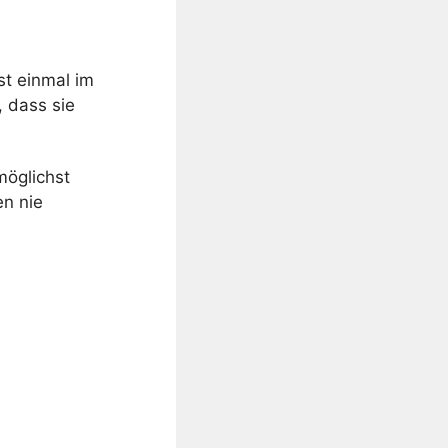
t einmal im
, dass sie
möglichst
en nie