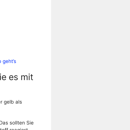
 geht’s
ie es mit
r gelb als
as sollten Sie
off reagiert.