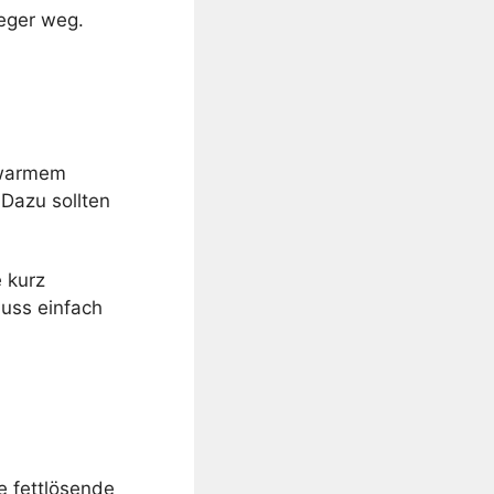
eger weg.
uwarmem
 Dazu sollten
 kurz
luss einfach
 fettlösende