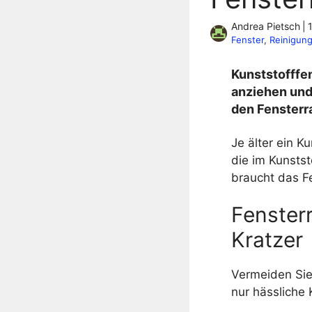
Andrea Pietsch
|
Fenster
, 
Reinigun
Kunststofffe
anziehen und 
den Fensterr
Je älter ein K
die im Kunsts
braucht das F
Fenster
Kratzer
Vermeiden Sie
nur hässliche 