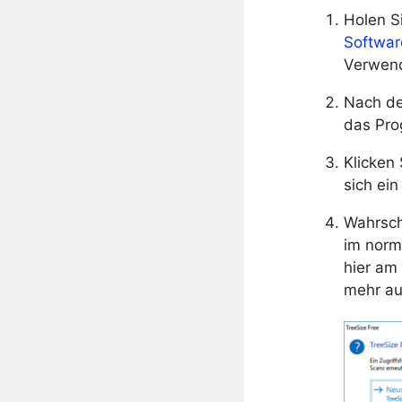
Holen S
Softwar
Verwend
Nach de
das Pr
Klicken 
sich ei
Wahrsch
im norm
hier am
mehr au