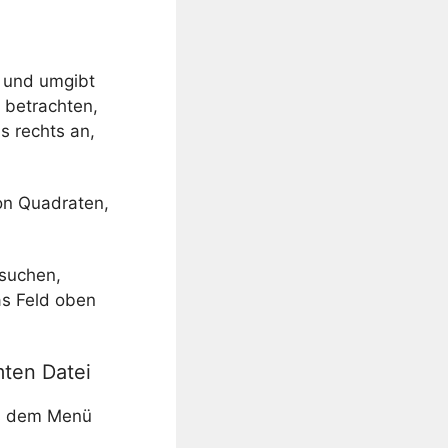
r und umgibt
 betrachten,
s rechts an,
von Quadraten,
rsuchen,
as Feld oben
mten Datei
us dem Menü