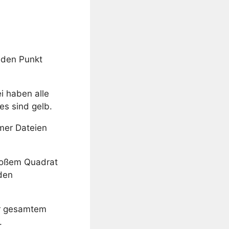
den Punkt
i haben alle
es sind gelb.
mmer Dateien
großem Quadrat
den
der gesamtem
.