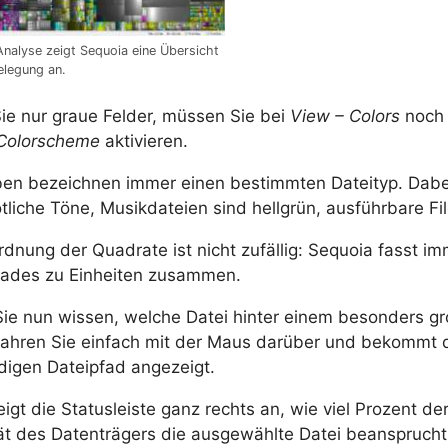
nalyse zeigt Sequoia eine Übersicht
elegung an.
ie nur graue Felder, müssen Sie bei
View – Colors
noch 
Colorscheme
aktivieren.
ben bezeichnen immer einen bestimmten Dateityp. Dabe
ötliche Töne, Musikdateien sind hellgrün, ausführbare Fil
rdnung der Quadrate ist nicht zufällig: Sequoia fasst i
fades zu Einheiten zusammen.
Sie nun wissen, welche Datei hinter einem besonders 
 fahren Sie einfach mit der Maus darüber und bekommt 
ndigen Dateipfad angezeigt.
eigt die Statusleiste ganz rechts an, wie viel Prozent 
ät des Datenträgers die ausgewählte Datei beansprucht