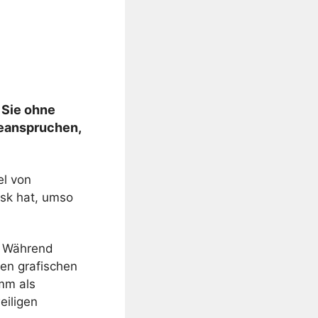
e Sie ohne
beanspruchen,
el von
isk hat, umso
n. Während
nen grafischen
mm als
eiligen