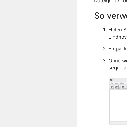
Dateigröße ko
So verw
Holen S
Eindho
Entpack
Ohne we
sequoia.