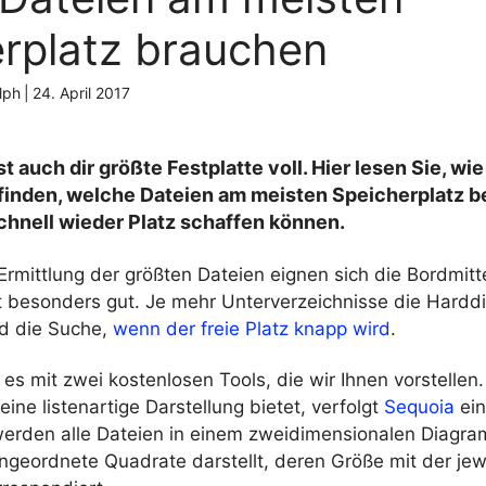
rplatz brauchen
lph
|
24. April 2017
t auch dir größte Festplatte voll. Hier lesen Sie, wi
inden, welche Dateien am meisten Speicherplatz 
chnell wieder Platz schaffen können.
Ermittlung der größten Dateien eignen sich die Bordmitt
 besonders gut. Je mehr Unterverzeichnisse die Hardd
d die Suche,
wenn der freie Platz knapp wird
.
 es mit zwei kostenlosen Tools, die wir Ihnen vorstelle
eine listenartige Darstellung bietet, verfolgt
Sequoia
ei
werden alle Dateien in einem zweidimensionalen Diagra
ngeordnete Quadrate darstellt, deren Größe mit der jew