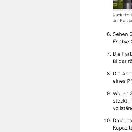
Nach der A
der Platzb
Sehen S
Enable 
Die Far
Bilder r
Die Ano
eines P
Wollen 
steckt,
vollstä
Dabei z
Kapazit