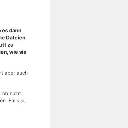
n es dann
he Dateien
utt zu
en, wie sie
rt aber auch
 ob nicht
n. Falls ja,