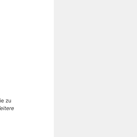
ie zu
eitere