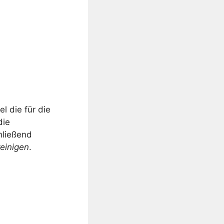
l die für die
die
hließend
einigen
.