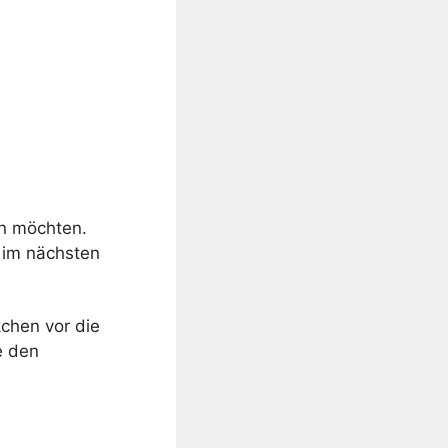
en möchten.
r im nächsten
kchen vor die
e den