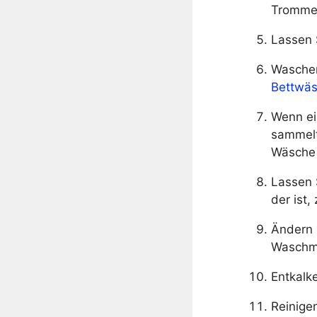
Trommel 
Lassen 
Waschen
Bettwä
Wenn ei
sammelt
Wäsche
Lassen 
der ist,
Ändern 
Waschmi
Entkalk
Reinigen