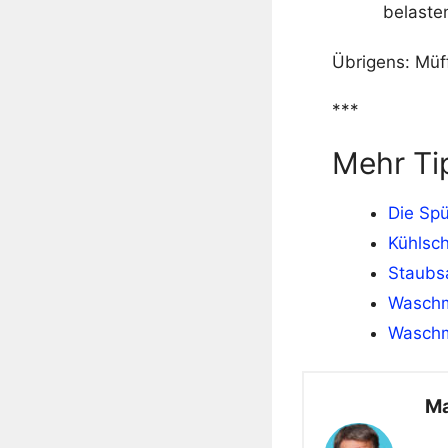
belaste
Übrigens: Müf
***
Mehr Ti
Die Sp
Kühlsch
Staubsa
Waschma
Waschm
Ma