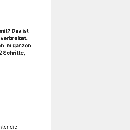
it? Das ist
verbreitet.
ch im ganzen
 Schritte,
nter die