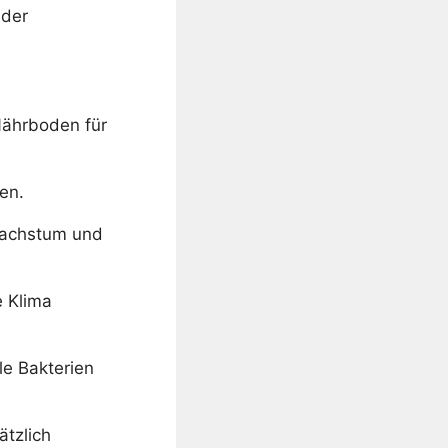
 der
Nährboden für
en.
Wachstum und
 Klima
le Bakterien
ätzlich