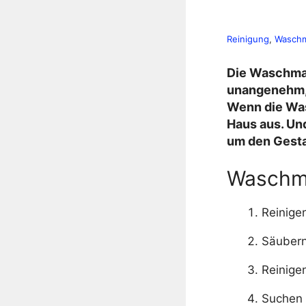
Reinigung
, 
Waschm
Die Waschmas
unangenehm, z
Wenn die Was
Haus aus. Und
um den Gesta
Waschma
Reinige
Säubern
Reinige
Suchen 