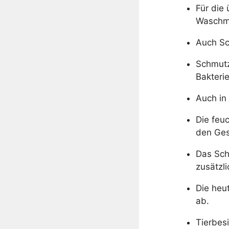
Für die 
Waschma
Auch Sc
Schmutz
Bakterie
Auch in
Die feu
den Ges
Das Sch
zusätzli
Die heu
ab.
Tierbes