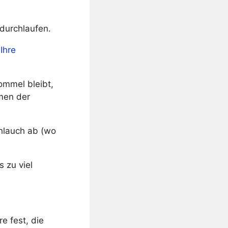
durchlaufen.
l
Ihre
mmel bleibt,
men der
hlauch ab (wo
 zu viel
e fest, die