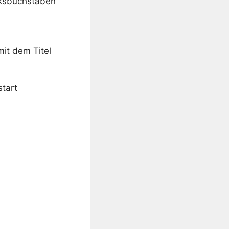
rksbuchstaben
mit dem Titel
start