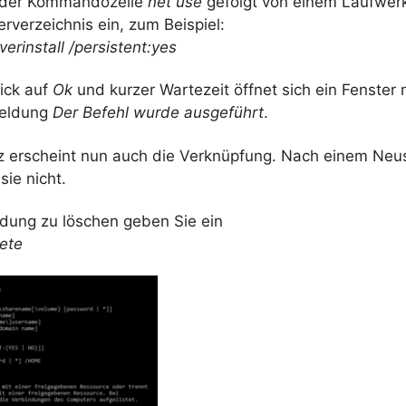
 der Kommandozeile
net use
gefolgt von einem Laufwe
verzeichnis ein, zum Beispiel:
verinstall /persistent:yes
ick auf
Ok
und kurzer Wartezeit öffnet sich ein Fenster 
eldung
Der Befehl wurde ausgeführt
.
tz erscheint nun auch die Verknüpfung. Nach einem Neu
ie nicht.
dung zu löschen geben Sie ein
lete