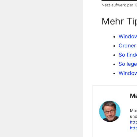
Netzlaufwerk per 
Mehr Ti
Window
Ordner 
So find
So lege
Window
Ma
Mar
und
htt
htt