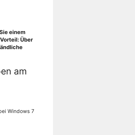
 Sie einem
orteil: Über
tändliche
ben am
bei Windows 7