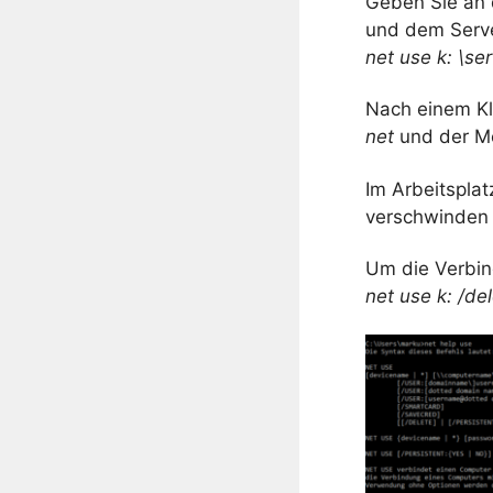
Geben Sie an
und dem Server
net use k: \ser
Nach einem Kl
net
und der M
Im Arbeitspla
verschwinden s
Um die Verbin
net use k: /de