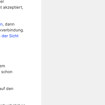
er
t akzeptiert,
en
, dann
rkverbindung.
 der Sicht
nem
s schon
auf den