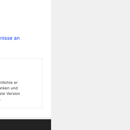
hnisse an
tlichte er
banken und
ste Version
.