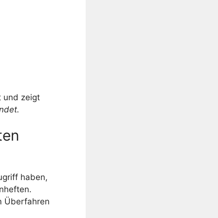
t und zeigt
ndet.
ten
griff haben,
nheften.
im Überfahren