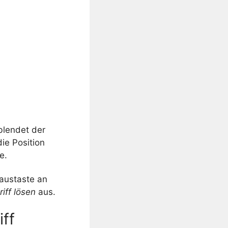
blendet der
ie Position
e.
Maustaste an
iff lösen
aus.
iff