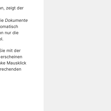
n, zeigt der
wie
Dokumente
tomatisch
nn nur die
l.
Sie mit der
 erscheinen
nke Mausklick
sprechenden