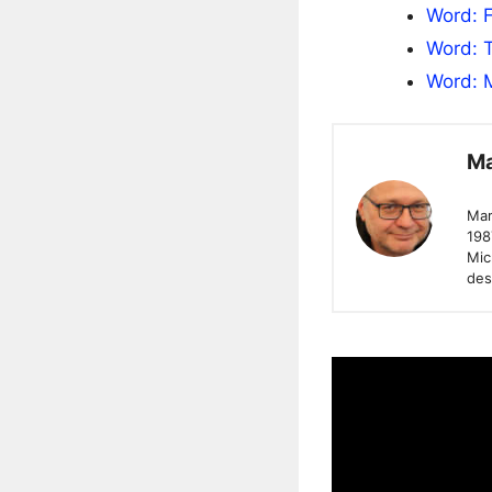
Word: F
Word: 
Word: M
Ma
Mar
198
Mic
des