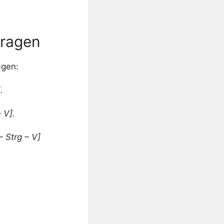
tragen
agen:
.
 V].
 Strg – V]