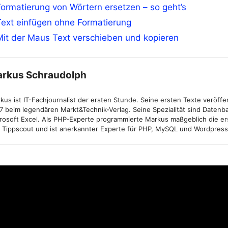
ormatierung von Wörtern ersetzen – so geht’s
Text einfügen ohne Formatierung
it der Maus Text verschieben und kopieren
rkus Schraudolph
kus ist IT-Fachjournalist der ersten Stunde. Seine ersten Texte veröffen
7 beim legendären Markt&Technik-Verlag. Seine Spezialität sind Daten
rosoft Excel. Als PHP-Experte programmierte Markus maßgeblich die er
 Tippscout und ist anerkannter Experte für PHP, MySQL und Wordpress