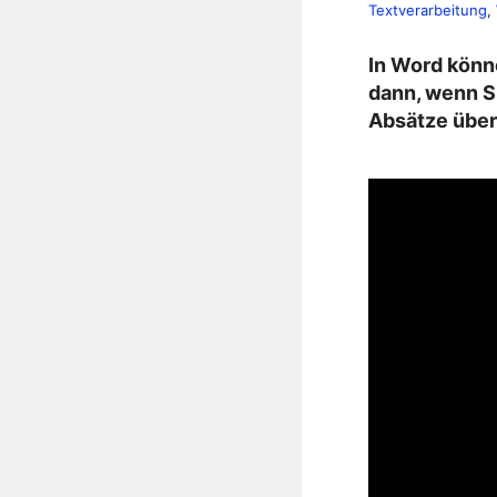
Textverarbeitung
, 
In Word könne
dann, wenn Si
Absätze übert