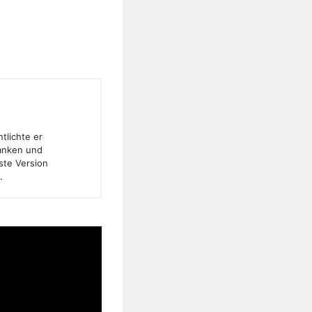
tlichte er
banken und
ste Version
.