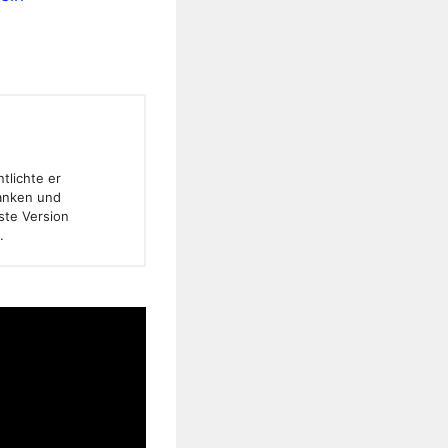
tlichte er
banken und
ste Version
.