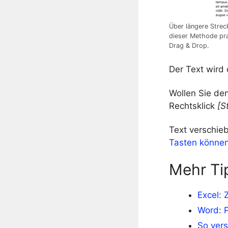
Über längere Strec
dieser Methode pra
Drag & Drop.
Der Text wird 
Wollen Sie den
Rechtsklick
[S
Text verschieb
Tasten können
Mehr Ti
Excel: 
Word: P
So vers