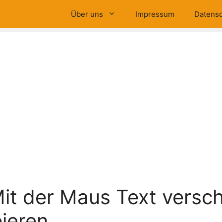
Über uns
Impressum
Datensc
it der Maus Text versc
ieren