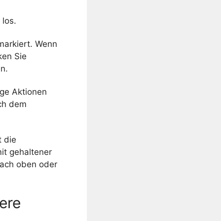
 los.
markiert. Wenn
ken Sie
n.
ige Aktionen
ach dem
t die
it gehaltener
nach oben oder
ere