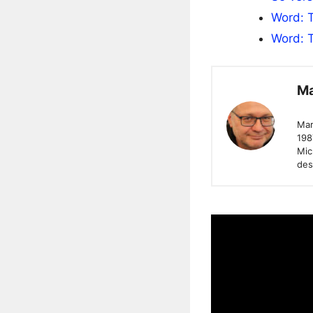
Word: 
Word: 
Ma
Mar
198
Mic
des