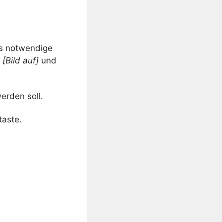
as notwendige
n
[Bild auf]
und
erden soll.
taste.